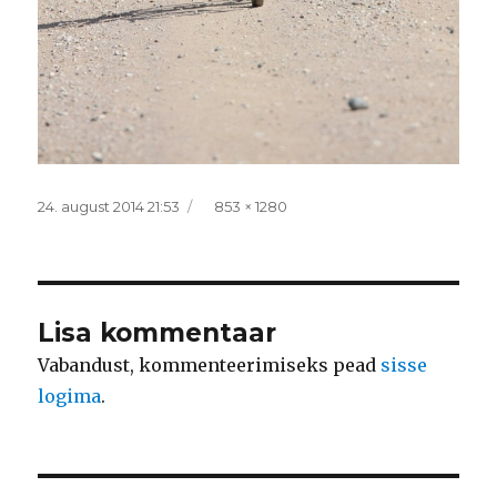
Postitatud
Täissuurus
24. august 2014 21:53
853 × 1280
Lisa kommentaar
Vabandust, kommenteerimiseks pead
sisse
logima
.