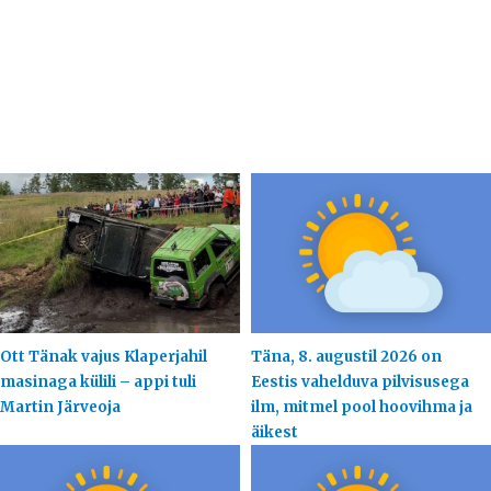
Ott Tänak vajus Klaperjahil
Täna, 8. augustil 2026 on
masinaga külili – appi tuli
Eestis vahelduva pilvisusega
Martin Järveoja
ilm, mitmel pool hoovihma ja
äikest