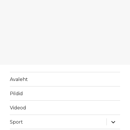
Avaleht
Pildid
Videod
laienda
Sport
alamme