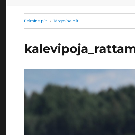
Eelmine pilt
Järgmine pilt
kalevipoja_ratta