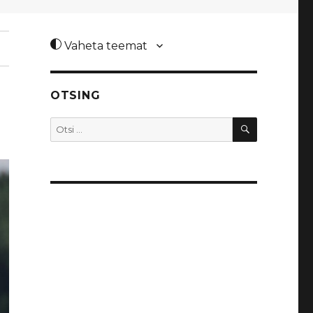
Vaheta teemat
OTSING
OTSI
Otsi: