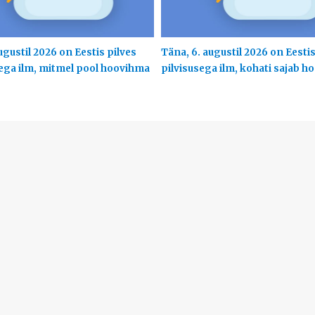
ugustil 2026 on Eestis pilves
Täna, 6. augustil 2026 on Eesti
ega ilm, mitmel pool hoovihma
pilvisusega ilm, kohati sajab 