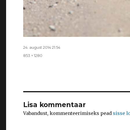
Postitatud
24. august 2014 21:54
Täissuurus
853 × 1280
Lisa kommentaar
Vabandust, kommenteerimiseks pead
sisse 