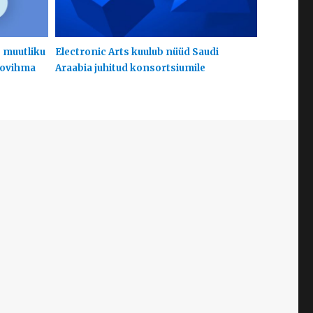
s muutliku
Electronic Arts kuulub nüüd Saudi
hoovihma
Araabia juhitud konsortsiumile