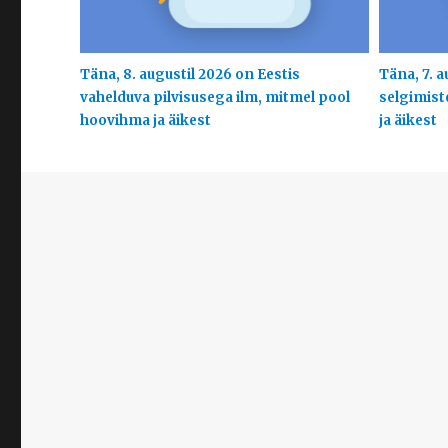
Täna, 8. augustil 2026 on Eestis
Täna, 7. a
vahelduva pilvisusega ilm, mitmel pool
selgimist
hoovihma ja äikest
ja äikest