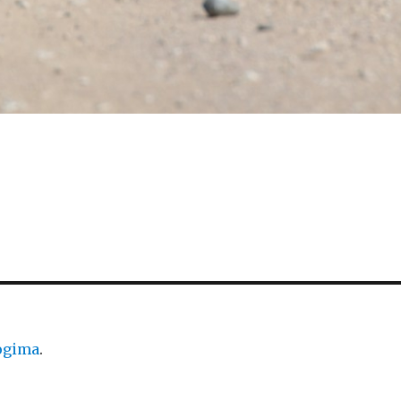
logima
.