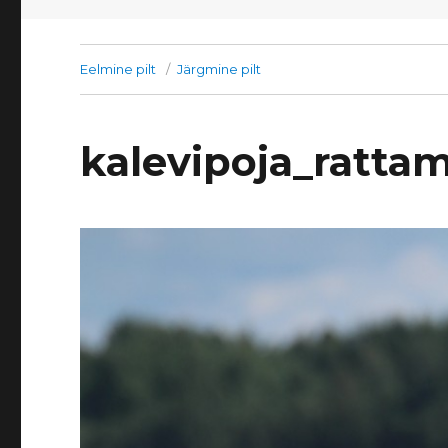
Eelmine pilt
Järgmine pilt
kalevipoja_ratta