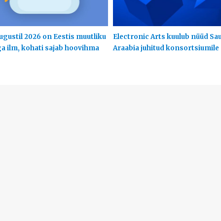
ugustil 2026 on Eestis muutliku
Electronic Arts kuulub nüüd Sa
ga ilm, kohati sajab hoovihma
Araabia juhitud konsortsiumile