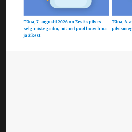
Täna, 7. augustil 2026 on Eestis pilves
Täna, 6. a
selgimistega ilm, mitmel pool hoovihma
pilvisuse
ja äikest