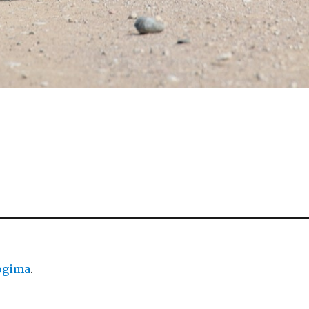
logima
.