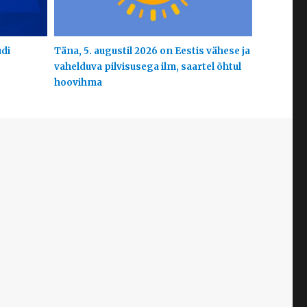
udi
Täna, 5. augustil 2026 on Eestis vähese ja
vahelduva pilvisusega ilm, saartel õhtul
hoovihma