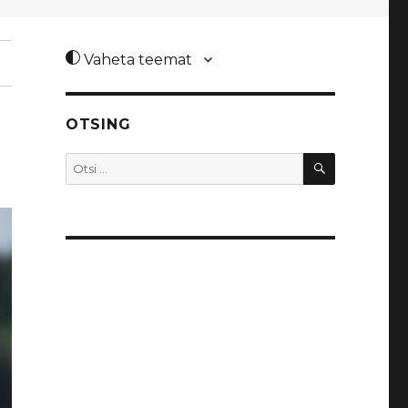
Vaheta teemat
OTSING
OTSI
Otsi: