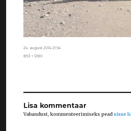
Postitatud
24. august 2014 21:54
Täissuurus
853 × 1280
Lisa kommentaar
Vabandust, kommenteerimiseks pead
sisse 