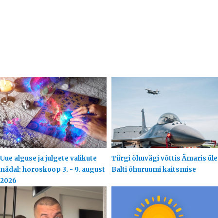
Uue alguse ja julgete valikute
Türgi õhuvägi võttis Ämaris üle
nädal: horoskoop 3. - 9. august
Balti õhuruumi kaitsmise
2026