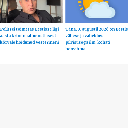
Politsei toimetas Eestisse ligi
Täna, 3. augustil 2026 on Eestis
aasta kriminaalmenetlusest
vähese ja vahelduva
kõrvale hoidunud Vesterineni
pilvisusega ilm, kohati
hoovihma