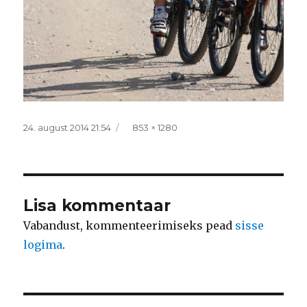
Postitatud
Täissuurus
24. august 2014 21:54
853 × 1280
Lisa kommentaar
Vabandust, kommenteerimiseks pead
sisse
logima
.