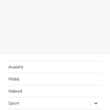
Avaleht
Pildid
Videod
laienda
Sport
alamme