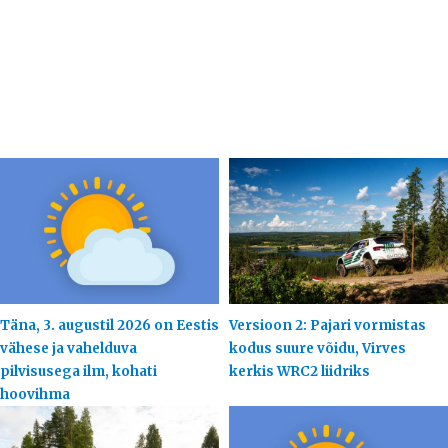
Täna, 3. augustil 2026 on Eestis
Versioon 2: Pajari vormistas
vähese ja vahelduva
kodus suure võidu, Virves
pilvisusega ilm, kohati
kerkis WRC2 liidriks
hoovihma