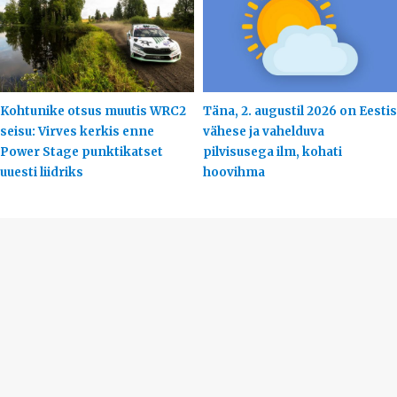
Kohtunike otsus muutis WRC2
Täna, 2. augustil 2026 on Eestis
seisu: Virves kerkis enne
vähese ja vahelduva
Power Stage punktikatset
pilvisusega ilm, kohati
uuesti liidriks
hoovihma