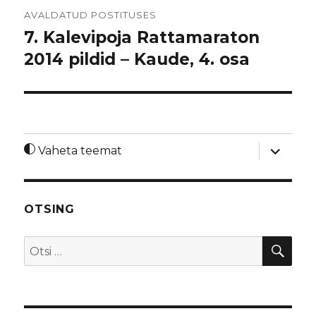
Navigeerimine
AVALDATUD POSTITUSES
7. Kalevipoja Rattamaraton
2014 pildid – Kaude, 4. osa
laienda
Vaheta teemat
alamme
OTSING
OTS
Otsi: