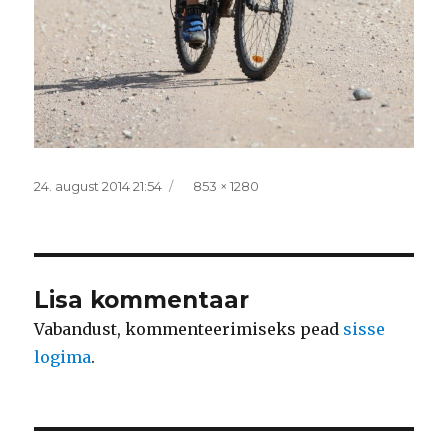
Postitatud
Täissuurus
24. august 2014 21:54
853 × 1280
Lisa kommentaar
Vabandust, kommenteerimiseks pead
sisse
logima
.