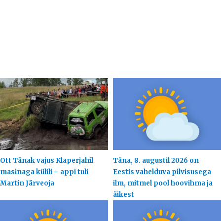
Ott Tänak vajus Klaperjahil
Täna, 8. augustil 2026 on
masinaga külili – appi tuli
Eestis vahelduva pilvisusega
Martin Järveoja
ilm, mitmel pool hoovihma ja
äikest