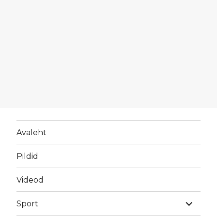
Avaleht
Pildid
Videod
laienda
Sport
alamme