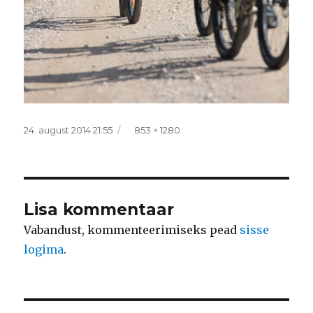
Postitatud
Täissuurus
24. august 2014 21:55
853 × 1280
Lisa kommentaar
Vabandust, kommenteerimiseks pead
sisse
logima
.