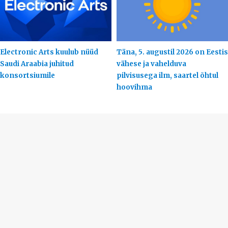
Electronic Arts kuulub nüüd
Täna, 5. augustil 2026 on Eestis
Saudi Araabia juhitud
vähese ja vahelduva
konsortsiumile
pilvisusega ilm, saartel õhtul
hoovihma