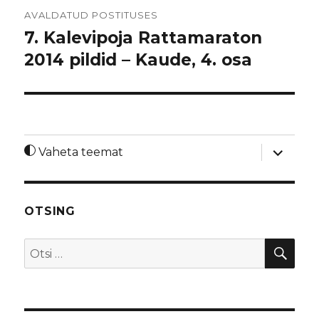
Navigeerimine
AVALDATUD POSTITUSES
7. Kalevipoja Rattamaraton
2014 pildid – Kaude, 4. osa
laienda
Vaheta teemat
alamme
OTSING
OTS
Otsi: