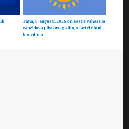
udi
Täna, 5. augustil 2026 on Eestis vähese ja
vahelduva pilvisusega ilm, saartel õhtul
hoovihma