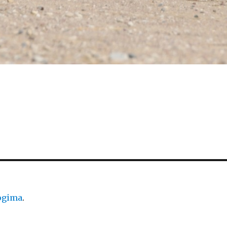
logima
.