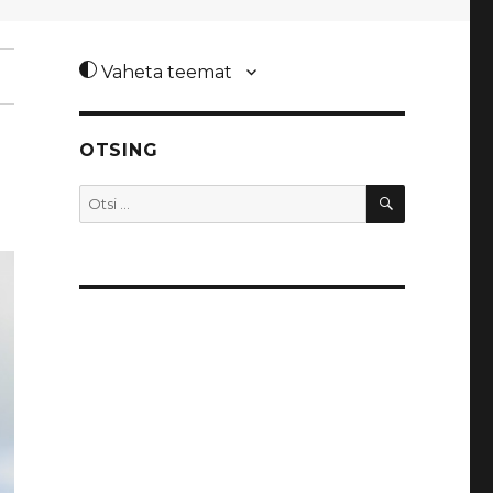
Vaheta teemat
OTSING
OTSI
Otsi: