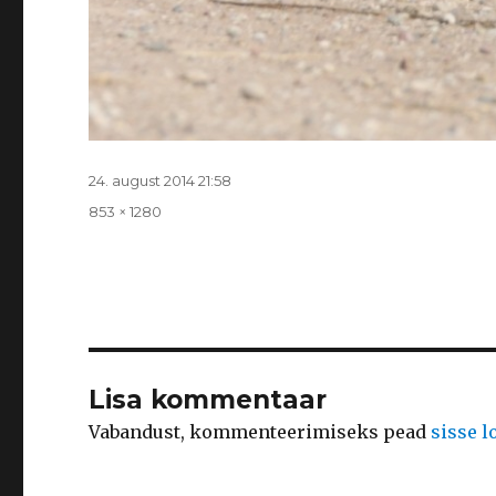
Postitatud
24. august 2014 21:58
Täissuurus
853 × 1280
Lisa kommentaar
Vabandust, kommenteerimiseks pead
sisse 