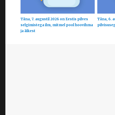
Täna, 7. augustil 2026 on Eestis pilves
Täna, 6. a
selgimistega ilm, mitmel pool hoovihma
pilvisuse
ja äikest