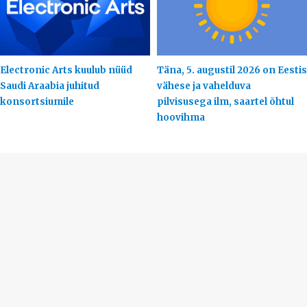
Electronic Arts kuulub nüüd
Täna, 5. augustil 2026 on Eestis
Saudi Araabia juhitud
vähese ja vahelduva
konsortsiumile
pilvisusega ilm, saartel õhtul
hoovihma