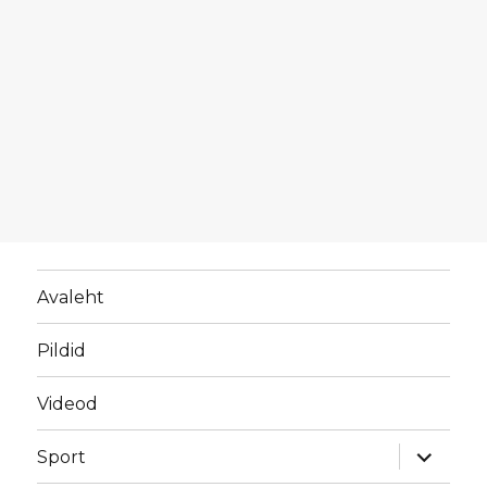
Avaleht
Pildid
Videod
laienda
Sport
alamme