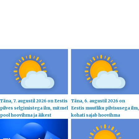
Täna, 7. augustil 2026 on Eestis
Täna, 6. augustil 2026 on
pilves selgimistega ilm, mitmel
Eestis muutliku pilvisusega ilm,
pool hoovihma ja äikest
kohati sajab hoovihma