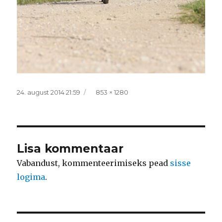
Postitatud
Täissuurus
24. august 2014 21:59
853 × 1280
Lisa kommentaar
Vabandust, kommenteerimiseks pead
sisse
logima
.