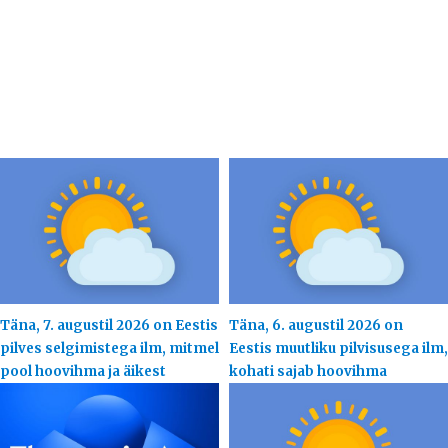
Täna, 7. augustil 2026 on Eestis
Täna, 6. augustil 2026 on
pilves selgimistega ilm, mitmel
Eestis muutliku pilvisusega ilm,
pool hoovihma ja äikest
kohati sajab hoovihma