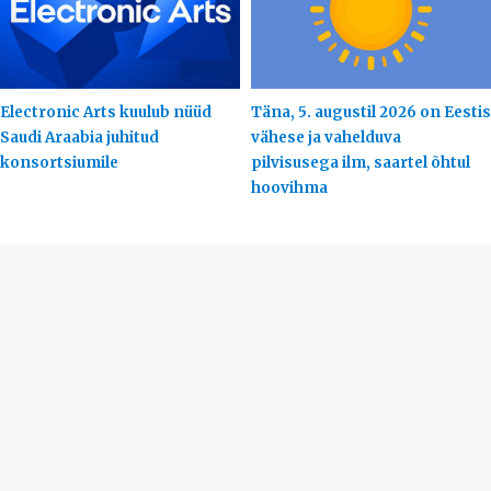
Electronic Arts kuulub nüüd
Täna, 5. augustil 2026 on Eestis
Saudi Araabia juhitud
vähese ja vahelduva
konsortsiumile
pilvisusega ilm, saartel õhtul
hoovihma