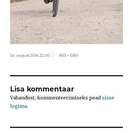
Postitatud
Täissuurus
24. august 2014 22:00
853 × 1280
Lisa kommentaar
Vabandust, kommenteerimiseks pead
sisse
logima
.