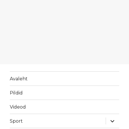
Avaleht
Pildid
Videod
laienda
Sport
alamme