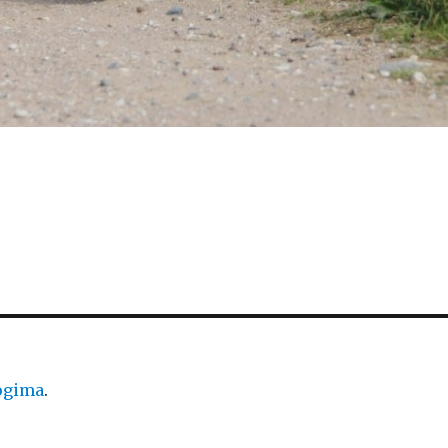
logima
.