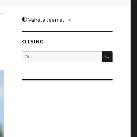
Vaheta teemat
OTSING
OTSI
Otsi: