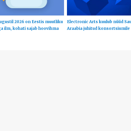
ugustil 2026 on Eestis muutliku
Electronic Arts kuulub nüüd Sa
ga ilm, kohati sajab hoovihma
Araabia juhitud konsortsiumile