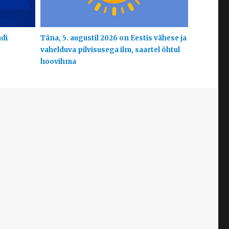
udi
Täna, 5. augustil 2026 on Eestis vähese ja
vahelduva pilvisusega ilm, saartel õhtul
hoovihma