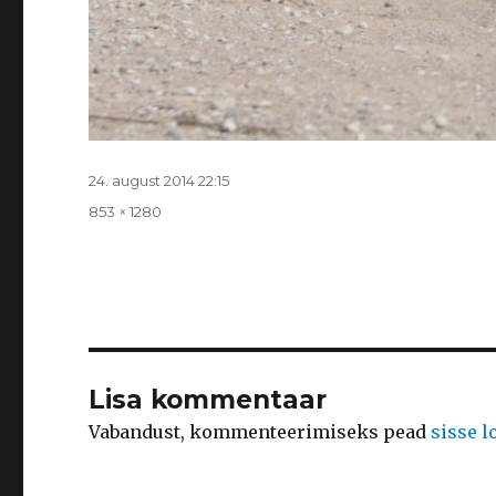
Postitatud
24. august 2014 22:15
Täissuurus
853 × 1280
Lisa kommentaar
Vabandust, kommenteerimiseks pead
sisse 