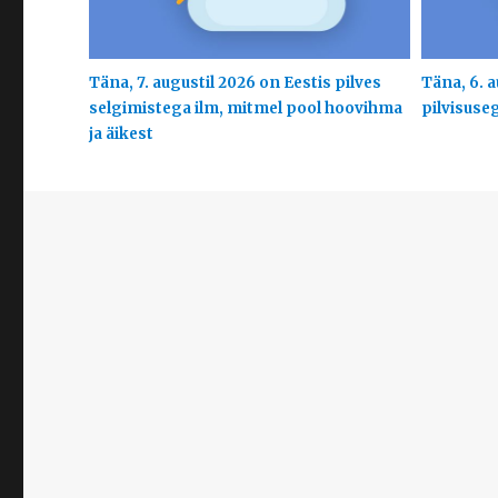
Täna, 7. augustil 2026 on Eestis pilves
Täna, 6. a
selgimistega ilm, mitmel pool hoovihma
pilvisuse
ja äikest