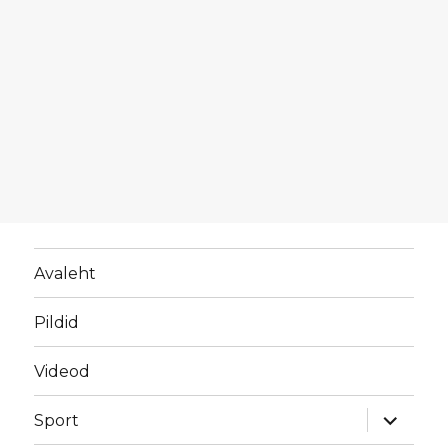
Avaleht
Pildid
Videod
laienda
Sport
alamme