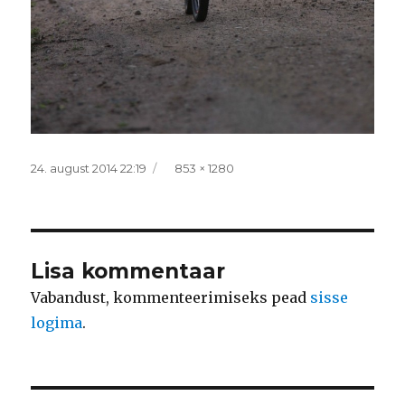
Postitatud
Täissuurus
24. august 2014 22:19
853 × 1280
Lisa kommentaar
Vabandust, kommenteerimiseks pead
sisse
logima
.