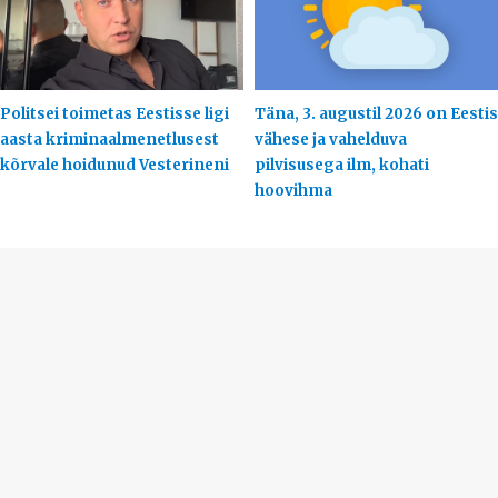
Politsei toimetas Eestisse ligi
Täna, 3. augustil 2026 on Eestis
aasta kriminaalmenetlusest
vähese ja vahelduva
kõrvale hoidunud Vesterineni
pilvisusega ilm, kohati
hoovihma