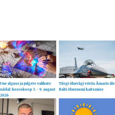
Uue alguse ja julgete valikute
Türgi õhuvägi võttis Ämaris üle
nädal: horoskoop 3. - 9. august
Balti õhuruumi kaitsmise
2026