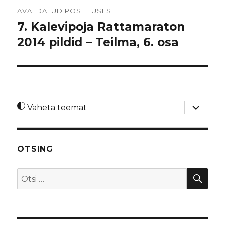
Navigeerimine
AVALDATUD POSTITUSES
7. Kalevipoja Rattamaraton
2014 pildid – Teilma, 6. osa
laienda
Vaheta teemat
alamme
OTSING
OTS
Otsi: