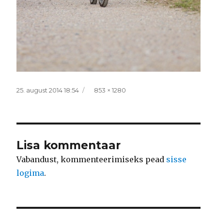
Postitatud
Täissuurus
25. august 2014 18:54
853 × 1280
Lisa kommentaar
Vabandust, kommenteerimiseks pead
sisse
logima
.