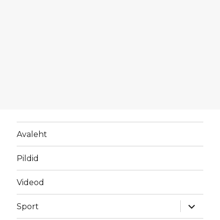
Avaleht
Pildid
Videod
laienda
Sport
alamme