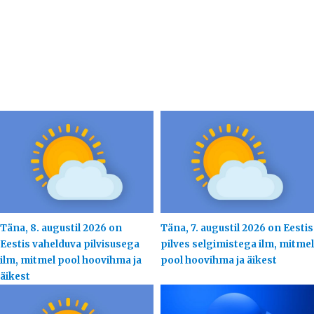
Täna, 8. augustil 2026 on
Täna, 7. augustil 2026 on Eestis
Eestis vahelduva pilvisusega
pilves selgimistega ilm, mitmel
ilm, mitmel pool hoovihma ja
pool hoovihma ja äikest
äikest