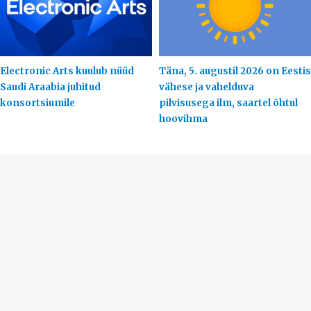
Electronic Arts kuulub nüüd
Täna, 5. augustil 2026 on Eestis
Saudi Araabia juhitud
vähese ja vahelduva
konsortsiumile
pilvisusega ilm, saartel õhtul
hoovihma