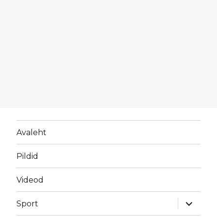
Avaleht
Pildid
Videod
laienda
Sport
alamme