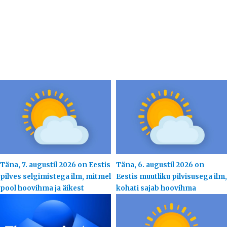
Täna, 7. augustil 2026 on Eestis
Täna, 6. augustil 2026 on
pilves selgimistega ilm, mitmel
Eestis muutliku pilvisusega ilm,
pool hoovihma ja äikest
kohati sajab hoovihma