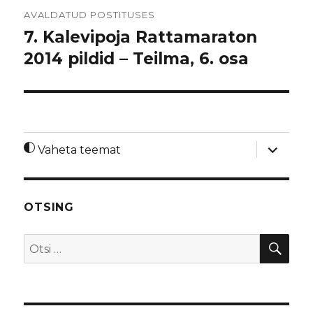
Navigeerimine
AVALDATUD POSTITUSES
7. Kalevipoja Rattamaraton
2014 pildid – Teilma, 6. osa
laienda
Vaheta teemat
alamme
OTSING
OTS
Otsi: