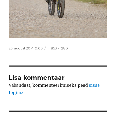
Postitatud
Täissuurus
25. august 2014 19:00
853 × 1280
Lisa kommentaar
Vabandust, kommenteerimiseks pead
sisse
logima
.