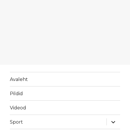
Avaleht
Pildid
Videod
laienda
Sport
alamme