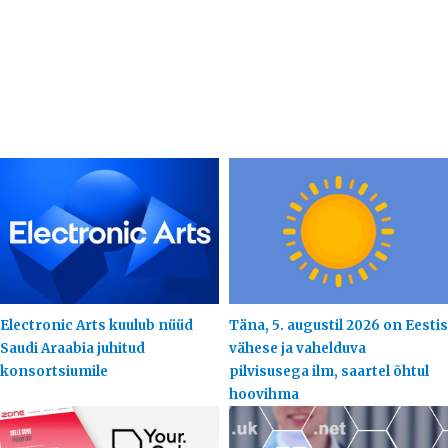
Electronic Arts kuulub nüüd
Täna, 5. augustil 2026 on Eestis
Saudi Araabia juhitud
vähese ja vahelduva
konsortsiumile
pilvisusega ilm, saartel õhtul
hoovihma