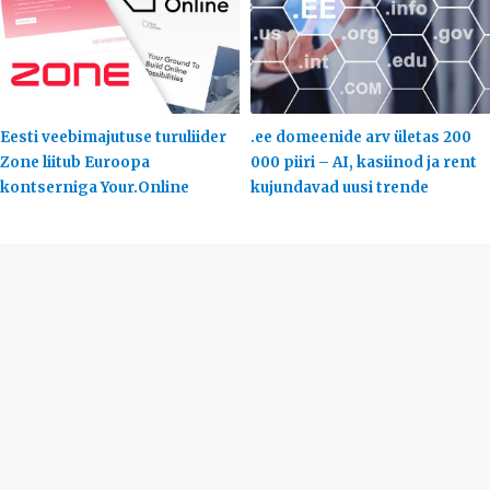
Eesti veebimajutuse turuliider
.ee domeenide arv ületas 200
Zone liitub Euroopa
000 piiri – AI, kasiinod ja rent
kontserniga Your.Online
kujundavad uusi trende