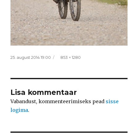
Postitatud
Täissuurus
25. august 2014 19:00
853 × 1280
Lisa kommentaar
Vabandust, kommenteerimiseks pead
sisse
logima
.