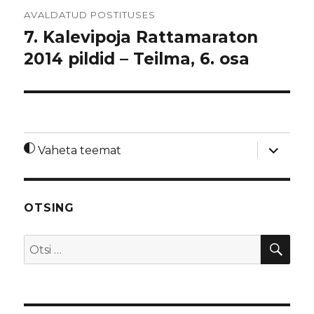
Navigeerimine
AVALDATUD POSTITUSES
7. Kalevipoja Rattamaraton
2014 pildid – Teilma, 6. osa
laienda
Vaheta teemat
alamme
OTSING
OTS
Otsi: