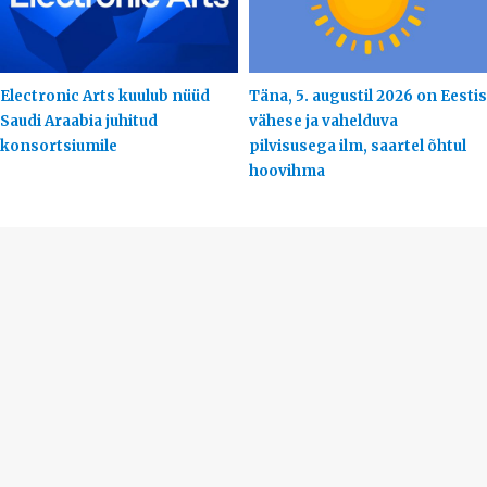
Electronic Arts kuulub nüüd
Täna, 5. augustil 2026 on Eestis
Saudi Araabia juhitud
vähese ja vahelduva
konsortsiumile
pilvisusega ilm, saartel õhtul
hoovihma