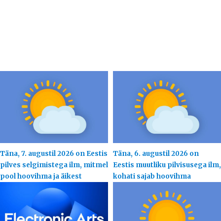
Täna, 7. augustil 2026 on Eestis
Täna, 6. augustil 2026 on
pilves selgimistega ilm, mitmel
Eestis muutliku pilvisusega ilm,
pool hoovihma ja äikest
kohati sajab hoovihma