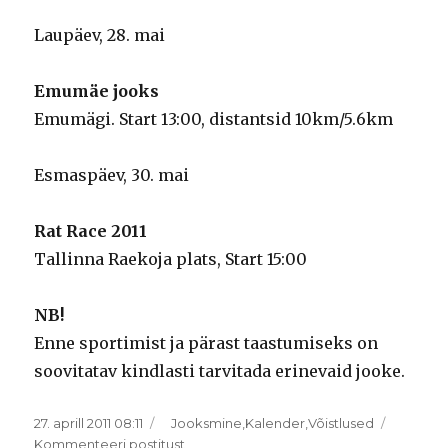
Laupäev, 28. mai
Emumäe jooks
Emumägi. Start 13:00, distantsid 10km/5.6km
Esmaspäev, 30. mai
Rat Race 2011
Tallinna Raekoja plats, Start 15:00
NB!
Enne sportimist ja pärast taastumiseks on
soovitatav kindlasti tarvitada erinevaid jooke.
Postitatud
Rubriigid
27. aprill 2011 08:11
Jooksmine
,
Kalender
,
Võistlused
Jooksuvõistlused
Kommenteeri postitust