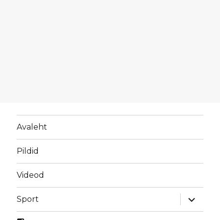
Avaleht
Pildid
Videod
laienda
Sport
alamme