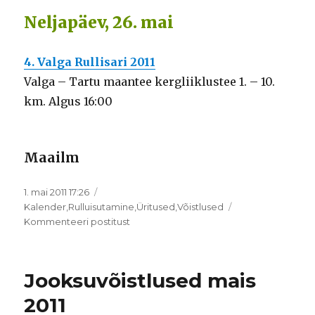
Neljapäev, 26. mai
4. Valga Rullisari 2011
Valga – Tartu maantee kergliiklustee 1. – 10.
km. Algus 16:00
Maailm
Postitatud
1. mai 2011 17:26
Rubriigid
Kalender
,
Rulluisutamine
,
Üritused
,
Võistlused
Rulluisuvõistlused
Kommenteeri postitust
ja
üritused
mais
Jooksuvõistlused mais
2011
2011