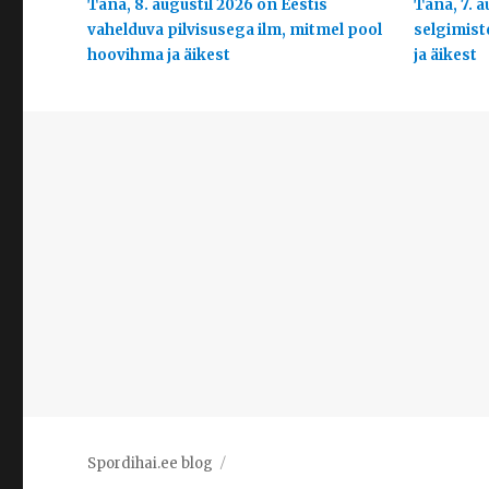
Täna, 8. augustil 2026 on Eestis
Täna, 7. a
vahelduva pilvisusega ilm, mitmel pool
selgimist
hoovihma ja äikest
ja äikest
Spordihai.ee blog