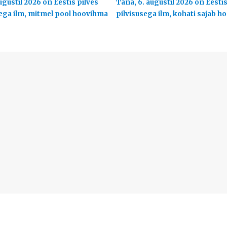
ugustil 2026 on Eestis pilves
Täna, 6. augustil 2026 on Eesti
ega ilm, mitmel pool hoovihma
pilvisusega ilm, kohati sajab 