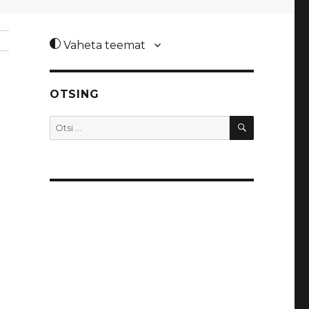
Vaheta teemat
OTSING
OTSI
Otsi: