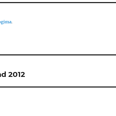
logima
.
nd 2012