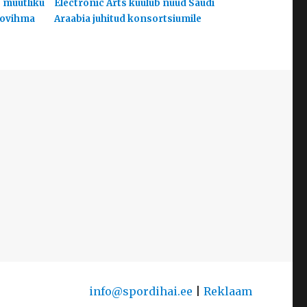
s muutliku
Electronic Arts kuulub nüüd Saudi
hoovihma
Araabia juhitud konsortsiumile
info@spordihai.ee
|
Reklaam