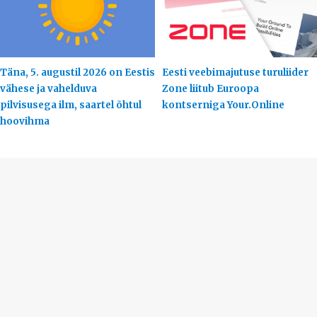
Täna, 5. augustil 2026 on Eestis
Eesti veebimajutuse turuliider
vähese ja vahelduva
Zone liitub Euroopa
pilvisusega ilm, saartel õhtul
kontserniga Your.Online
hoovihma