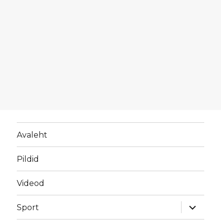
Avaleht
Pildid
Videod
laienda
Sport
alamme