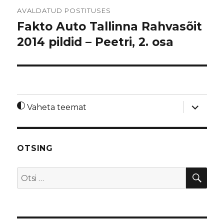
Navigeerimine
AVALDATUD POSTITUSES
Fakto Auto Tallinna Rahvasõit
2014 pildid – Peetri, 2. osa
laienda
Vaheta teemat
alamme
OTSING
OTS
Otsi: