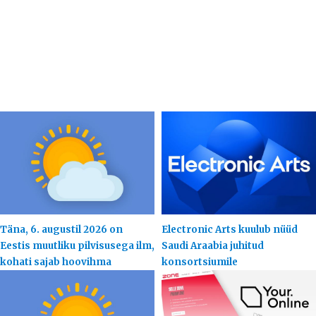
Täna, 6. augustil 2026 on
Electronic Arts kuulub nüüd
Eestis muutliku pilvisusega ilm,
Saudi Araabia juhitud
kohati sajab hoovihma
konsortsiumile