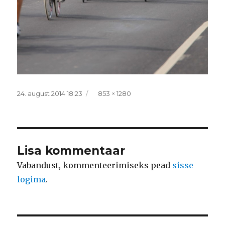
Postitatud
Täissuurus
24. august 2014 18:23
853 × 1280
Lisa kommentaar
Vabandust, kommenteerimiseks pead
sisse
logima
.