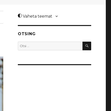
Vaheta teemat
OTSING
OTSI
Otsi: