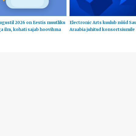
ugustil 2026 on Eestis muutliku
Electronic Arts kuulub nüüd Sa
ga ilm, kohati sajab hoovihma
Araabia juhitud konsortsiumile