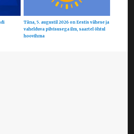
udi
Täna, 5. augustil 2026 on Eestis vähese ja
vahelduva pilvisusega ilm, saartel õhtul
hoovihma