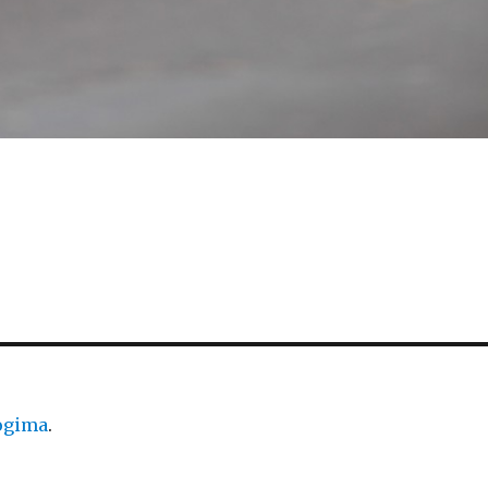
logima
.