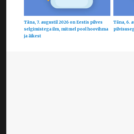
Täna, 7. augustil 2026 on Eestis pilves
Täna, 6. a
selgimistega ilm, mitmel pool hoovihma
pilvisuse
ja äikest