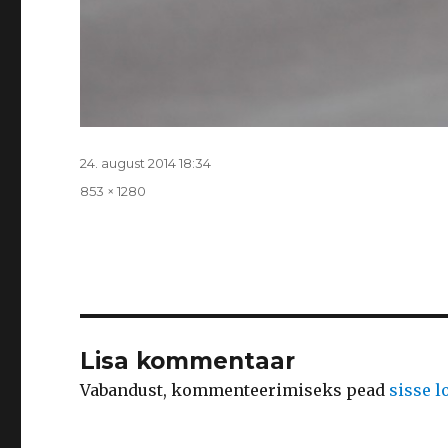
Postitatud
24. august 2014 18:34
Täissuurus
853 × 1280
Lisa kommentaar
Vabandust, kommenteerimiseks pead
sisse 