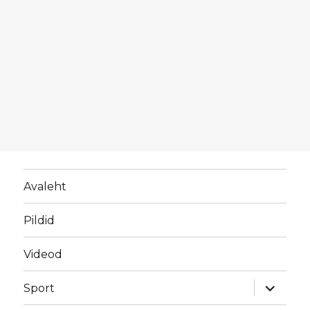
Avaleht
Pildid
Videod
laienda
Sport
alamme