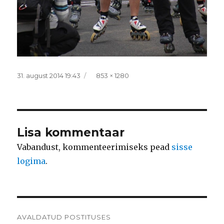
Postitatud
Täissuurus
31. august 2014 19:43
853 × 1280
Lisa kommentaar
Vabandust, kommenteerimiseks pead
sisse
logima
.
Navigeerimine
AVALDATUD POSTITUSES