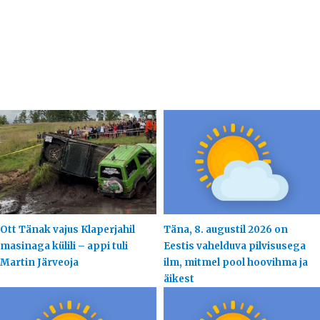
Ott Tänak vajus Klaperjahil
Täna, 8. augustil 2026 on
masinaga külili – appi tuli
Eestis vahelduva pilvisusega
Martin Järveoja
ilm, mitmel pool hoovihma ja
äikest