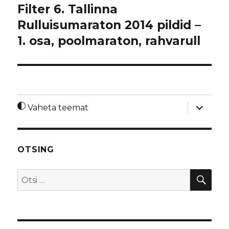
Filter 6. Tallinna
Rulluisumaraton 2014 pildid –
1. osa, poolmaraton, rahvarull
laienda
Vaheta teemat
alamme
OTSING
OTS
Otsi: