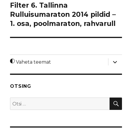
Filter 6. Tallinna
Rulluisumaraton 2014 pildid –
1. osa, poolmaraton, rahvarull
laienda
Vaheta teemat
alamme
OTSING
OTS
Otsi: