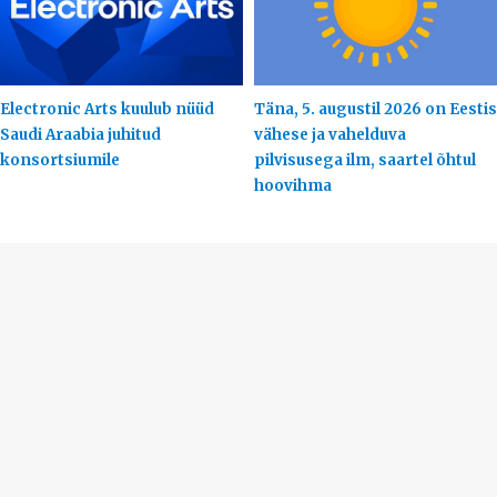
Electronic Arts kuulub nüüd
Täna, 5. augustil 2026 on Eestis
Saudi Araabia juhitud
vähese ja vahelduva
konsortsiumile
pilvisusega ilm, saartel õhtul
hoovihma