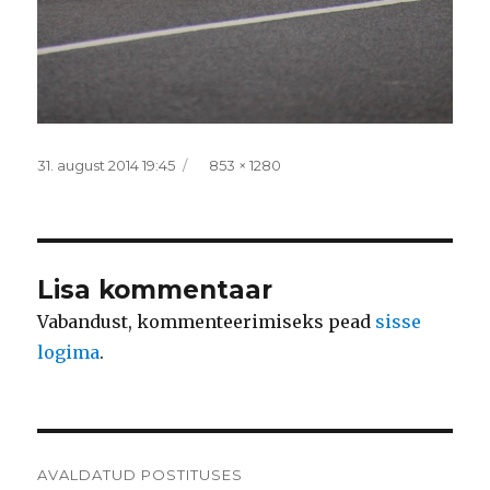
Postitatud
Täissuurus
31. august 2014 19:45
853 × 1280
Lisa kommentaar
Vabandust, kommenteerimiseks pead
sisse
logima
.
Navigeerimine
AVALDATUD POSTITUSES