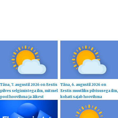
Täna, 7. augustil 2026 on Eestis
Täna, 6. augustil 2026 on
pilves selgimistega ilm, mitmel
Eestis muutliku pilvisusega ilm,
pool hoovihma ja äikest
kohati sajab hoovihma