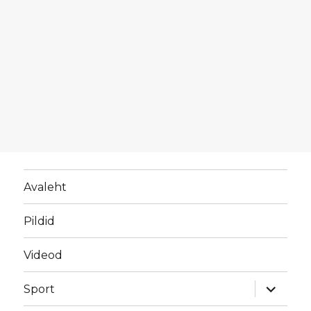
Avaleht
Pildid
Videod
laienda
Sport
alamme