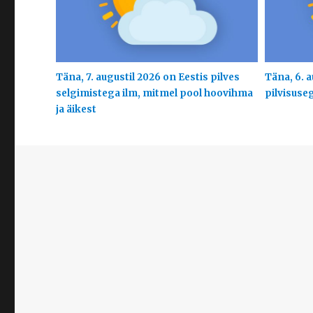
Täna, 7. augustil 2026 on Eestis pilves
Täna, 6. a
selgimistega ilm, mitmel pool hoovihma
pilvisuse
ja äikest