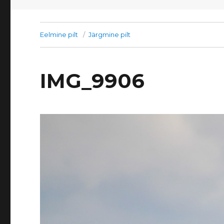
Eelmine pilt
Järgmine pilt
IMG_9906