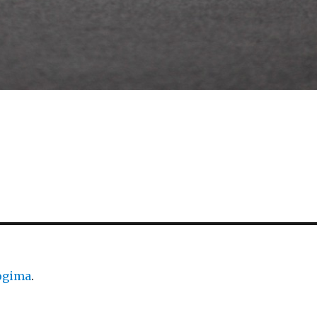
logima
.