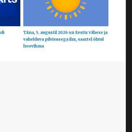
udi
Täna, 5. augustil 2026 on Eestis vähese ja
vahelduva pilvisusega ilm, saartel õhtul
hoovihma