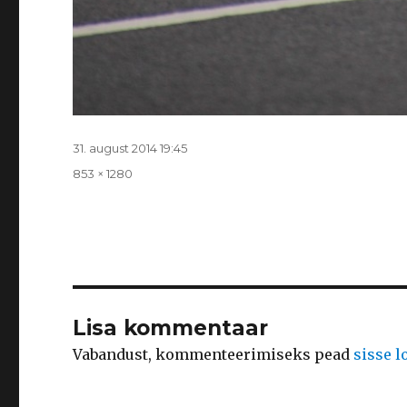
Postitatud
31. august 2014 19:45
Täissuurus
853 × 1280
Lisa kommentaar
Vabandust, kommenteerimiseks pead
sisse 