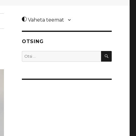
Vaheta teemat
OTSING
OTSI
Otsi: