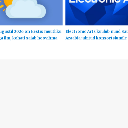
ugustil 2026 on Eestis muutliku
Electronic Arts kuulub nüüd Sa
ga ilm, kohati sajab hoovihma
Araabia juhitud konsortsiumile