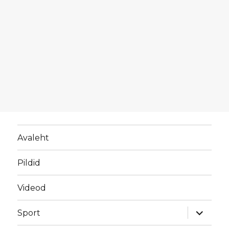
Avaleht
Pildid
Videod
laienda
Sport
alamme