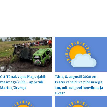
Ott Tänak vajus Klaperjahil
Täna, 8. augustil 2026 on
masinaga külili – appi tuli
Eestis vahelduva pilvisusega
Martin Järveoja
ilm, mitmel pool hoovihma ja
äikest