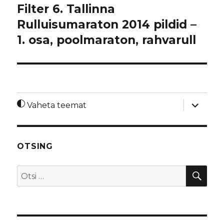
Filter 6. Tallinna
Rulluisumaraton 2014 pildid –
1. osa, poolmaraton, rahvarull
laienda
Vaheta teemat
alamme
OTSING
OTS
Otsi: