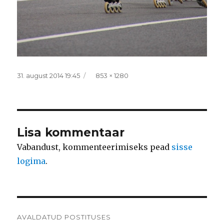
Postitatud
Täissuurus
31. august 2014 19:45
853 × 1280
Lisa kommentaar
Vabandust, kommenteerimiseks pead
sisse
logima
.
Navigeerimine
AVALDATUD POSTITUSES