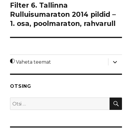
Filter 6. Tallinna
Rulluisumaraton 2014 pildid –
1. osa, poolmaraton, rahvarull
laienda
Vaheta teemat
alamme
OTSING
OTS
Otsi: