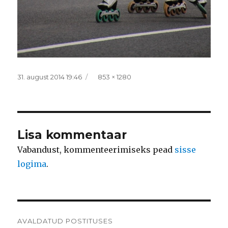
Postitatud
Täissuurus
31. august 2014 19:46
853 × 1280
Lisa kommentaar
Vabandust, kommenteerimiseks pead
sisse
logima
.
Navigeerimine
AVALDATUD POSTITUSES