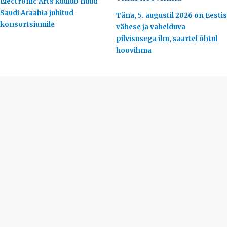
Electronic Arts kuulub nüüd
Saudi Araabia juhitud
Täna, 5. augustil 2026 on Eestis
konsortsiumile
vähese ja vahelduva
pilvisusega ilm, saartel õhtul
hoovihma