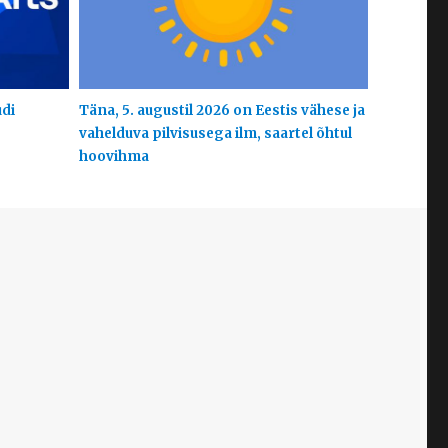
udi
Täna, 5. augustil 2026 on Eestis vähese ja
vahelduva pilvisusega ilm, saartel õhtul
hoovihma