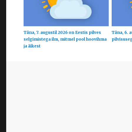
Täna, 7. augustil 2026 on Eestis pilves
Täna, 6. a
selgimistega ilm, mitmel pool hoovihma
pilvisuse
ja äikest