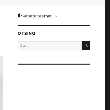
Vaheta teemat
OTSING
OTSI
Otsi: