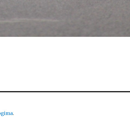
logima
.