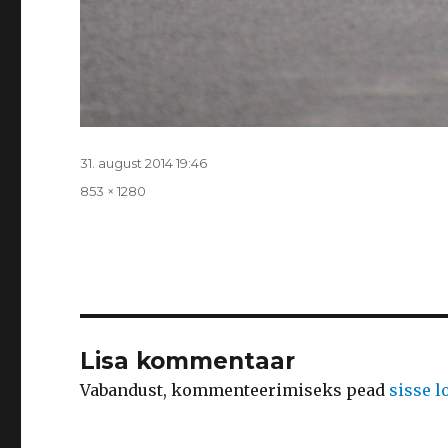
Postitatud
31. august 2014 19:46
Täissuurus
853 × 1280
Lisa kommentaar
Vabandust, kommenteerimiseks pead
sisse 