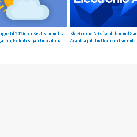
ugustil 2026 on Eestis muutliku
Electronic Arts kuulub nüüd Sa
ga ilm, kohati sajab hoovihma
Araabia juhitud konsortsiumile