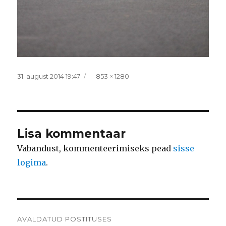
Postitatud
Täissuurus
31. august 2014 19:47
853 × 1280
Lisa kommentaar
Vabandust, kommenteerimiseks pead
sisse
logima
.
Navigeerimine
AVALDATUD POSTITUSES