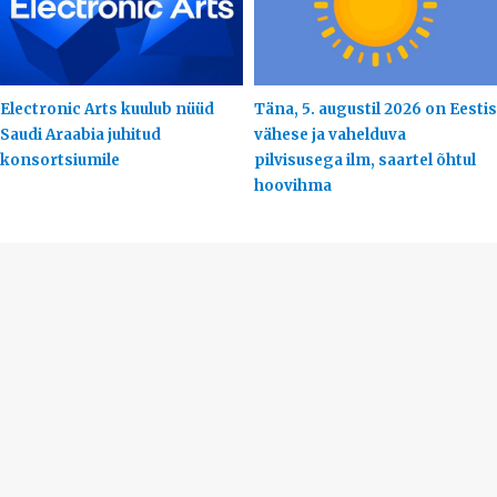
Electronic Arts kuulub nüüd
Täna, 5. augustil 2026 on Eestis
Saudi Araabia juhitud
vähese ja vahelduva
konsortsiumile
pilvisusega ilm, saartel õhtul
hoovihma