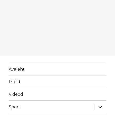
Avaleht
Pildid
Videod
laienda
Sport
alamme