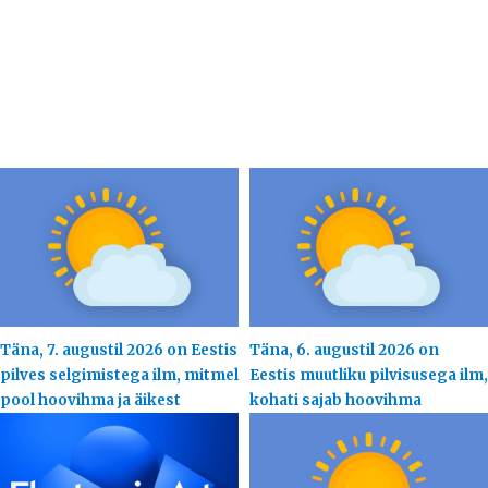
Täna, 7. augustil 2026 on Eestis
Täna, 6. augustil 2026 on
pilves selgimistega ilm, mitmel
Eestis muutliku pilvisusega ilm,
pool hoovihma ja äikest
kohati sajab hoovihma