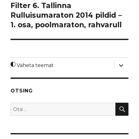
Filter 6. Tallinna
Rulluisumaraton 2014 pildid –
1. osa, poolmaraton, rahvarull
laienda
Vaheta teemat
alamme
OTSING
OTS
Otsi: