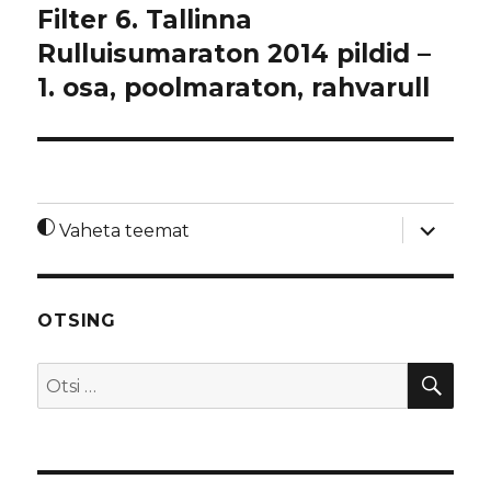
Filter 6. Tallinna
Rulluisumaraton 2014 pildid –
1. osa, poolmaraton, rahvarull
laienda
Vaheta teemat
alamme
OTSING
OTS
Otsi: