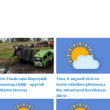
Ott Tänak vajus Klaperjahil
Täna, 8. augustil 2026 on
masinaga külili – appi tuli
Eestis vahelduva pilvisusega
Martin Järveoja
ilm, mitmel pool hoovihma ja
äikest