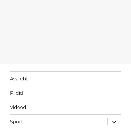
Avaleht
Pildid
Videod
laienda
Sport
alamme