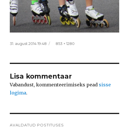
Postitatud
Täissuurus
31. august 2014 19:48
853 × 1280
Lisa kommentaar
Vabandust, kommenteerimiseks pead
sisse
logima
.
Navigeerimine
AVALDATUD POSTITUSES