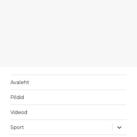
Avaleht
Pildid
Videod
laienda
Sport
alamme