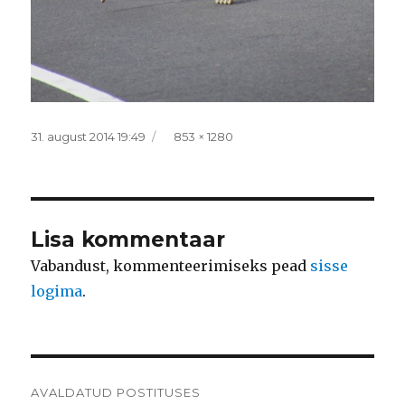
Postitatud
Täissuurus
31. august 2014 19:49
853 × 1280
Lisa kommentaar
Vabandust, kommenteerimiseks pead
sisse
logima
.
Navigeerimine
AVALDATUD POSTITUSES