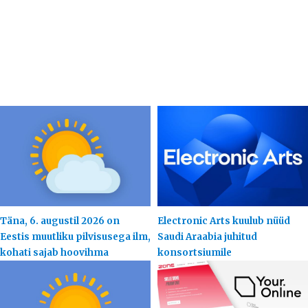
Täna, 6. augustil 2026 on
Electronic Arts kuulub nüüd
Eestis muutliku pilvisusega ilm,
Saudi Araabia juhitud
kohati sajab hoovihma
konsortsiumile