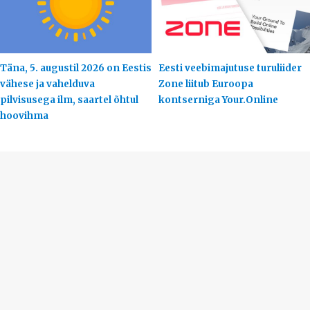
Täna, 5. augustil 2026 on Eestis
Eesti veebimajutuse turuliider
vähese ja vahelduva
Zone liitub Euroopa
pilvisusega ilm, saartel õhtul
kontserniga Your.Online
hoovihma