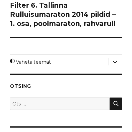
Filter 6. Tallinna
Rulluisumaraton 2014 pildid –
1. osa, poolmaraton, rahvarull
laienda
Vaheta teemat
alamme
OTSING
OTS
Otsi: