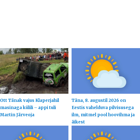
Ott Tänak vajus Klaperjahil
Täna, 8. augustil 2026 on
masinaga külili – appi tuli
Eestis vahelduva pilvisusega
Martin Järveoja
ilm, mitmel pool hoovihma ja
äikest