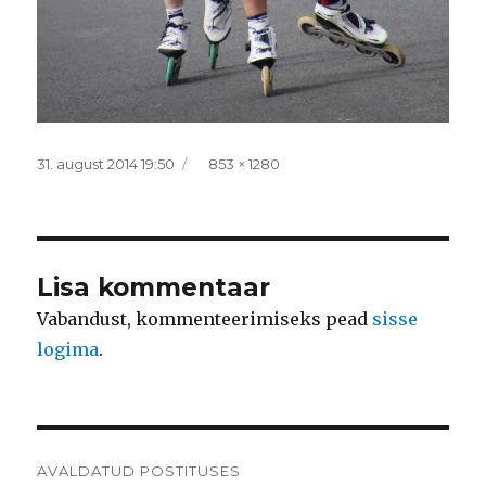
Postitatud
Täissuurus
31. august 2014 19:50
853 × 1280
Lisa kommentaar
Vabandust, kommenteerimiseks pead
sisse
logima
.
Navigeerimine
AVALDATUD POSTITUSES