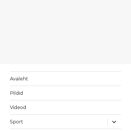
Avaleht
Pildid
Videod
laienda
Sport
alamme