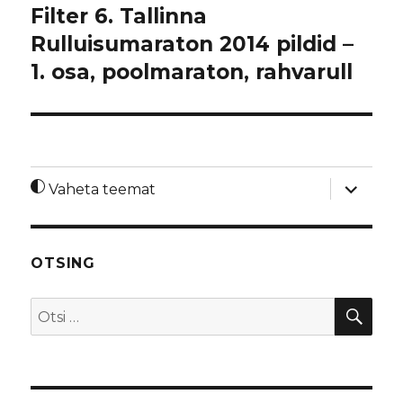
Filter 6. Tallinna
Rulluisumaraton 2014 pildid –
1. osa, poolmaraton, rahvarull
laienda
Vaheta teemat
alamme
OTSING
OTS
Otsi: