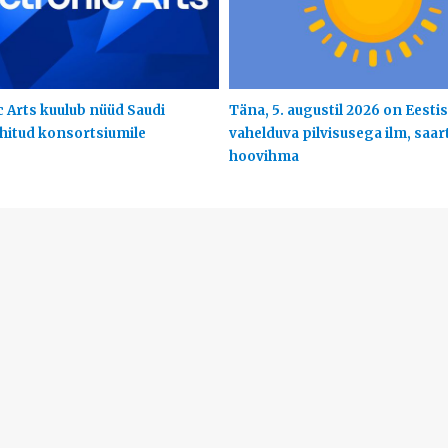
c Arts kuulub nüüd Saudi
Täna, 5. augustil 2026 on Eestis
uhitud konsortsiumile
vahelduva pilvisusega ilm, saart
hoovihma