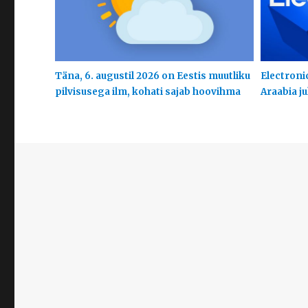
Täna, 6. augustil 2026 on Eestis muutliku
Electroni
pilvisusega ilm, kohati sajab hoovihma
Araabia j