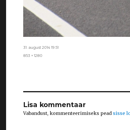
Postitatud
31. august 2014 19:51
Täissuurus
853 × 1280
Lisa kommentaar
Vabandust, kommenteerimiseks pead
sisse 