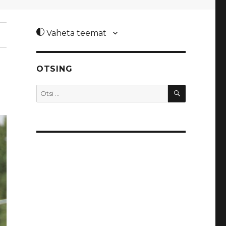
Vaheta teemat
OTSING
OTSI
Otsi: