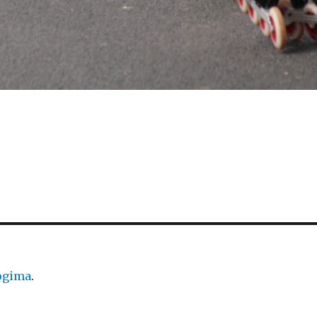
logima
.