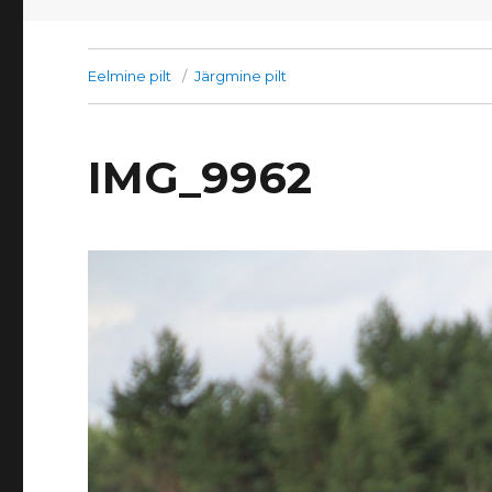
Eelmine pilt
Järgmine pilt
IMG_9962