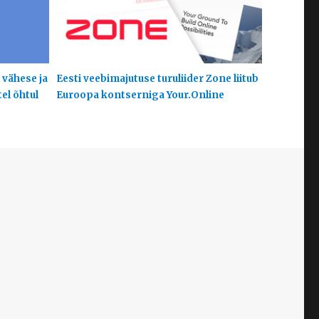
 vähese ja
Eesti veebimajutuse turuliider Zone liitub
el õhtul
Euroopa kontserniga Your.Online