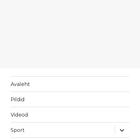
Avaleht
Pildid
Videod
laienda
Sport
alamme