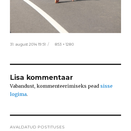
Postitatud
Täissuurus
31. august 2014 19:51
853 × 1280
Lisa kommentaar
Vabandust, kommenteerimiseks pead
sisse
logima
.
Navigeerimine
AVALDATUD POSTITUSES