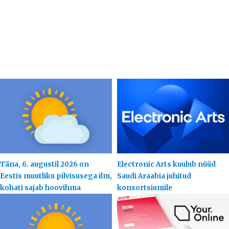
Täna, 6. augustil 2026 on
Electronic Arts kuulub nüüd
Eestis muutliku pilvisusega ilm,
Saudi Araabia juhitud
kohati sajab hoovihma
konsortsiumile