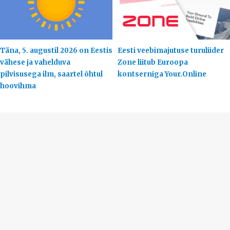
Täna, 5. augustil 2026 on Eestis
Eesti veebimajutuse turuliider
vähese ja vahelduva
Zone liitub Euroopa
pilvisusega ilm, saartel õhtul
kontserniga Your.Online
hoovihma