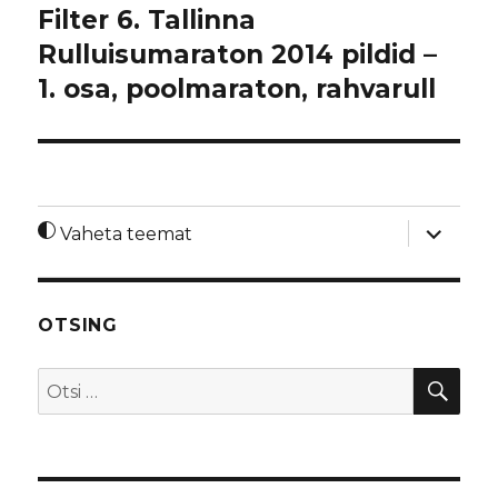
Filter 6. Tallinna
Rulluisumaraton 2014 pildid –
1. osa, poolmaraton, rahvarull
laienda
Vaheta teemat
alamme
OTSING
OTS
Otsi: