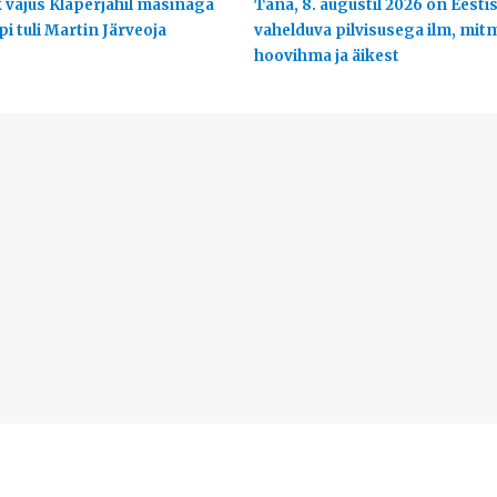
 vajus Klaperjahil masinaga
Täna, 8. augustil 2026 on Eesti
ppi tuli Martin Järveoja
vahelduva pilvisusega ilm, mit
hoovihma ja äikest