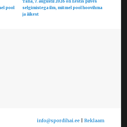
s
Täna, 7. augustil 2026 on Eestis pilves
mel pool
selgimistega ilm, mitmel pool hoovihma
ja äikest
info@spordihai.ee
|
Reklaam