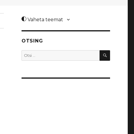
Vaheta teemat
OTSING
OTSI
Otsi: