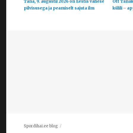
Täna, 9. augustil 2026 on Eestis vähese
Ott Tänak
pilvisusega ja peamiselt sajuta ilm
külili – a
Spordihai.ee blog