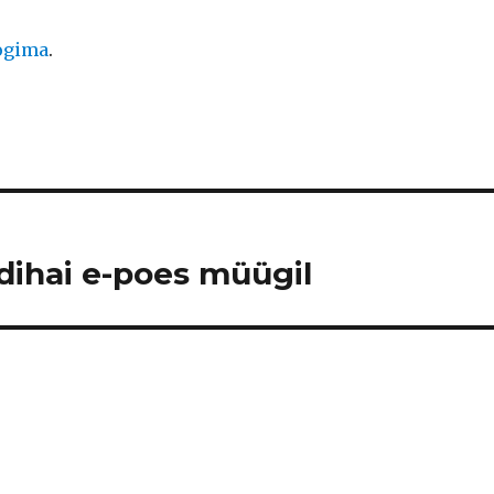
logima
.
rdihai e-poes müügil