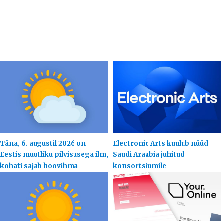
Täna, 6. augustil 2026 on
Electronic Arts kuulub nüüd
Eestis muutliku pilvisusega ilm,
Saudi Araabia juhitud
kohati sajab hoovihma
konsortsiumile