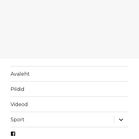
Avaleht
Pildid
Videod
laienda
Sport
alamme