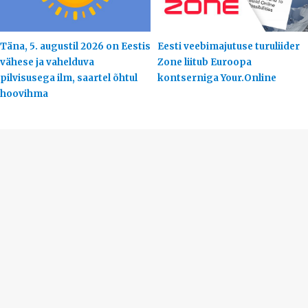
Täna, 5. augustil 2026 on Eestis
Eesti veebimajutuse turuliider
vähese ja vahelduva
Zone liitub Euroopa
pilvisusega ilm, saartel õhtul
kontserniga Your.Online
hoovihma