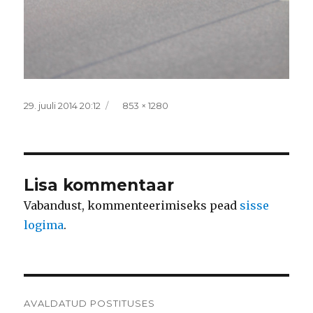
Postitatud
Täissuurus
29. juuli 2014 20:12
853 × 1280
Lisa kommentaar
Vabandust, kommenteerimiseks pead
sisse
logima
.
Navigeerimine
AVALDATUD POSTITUSES