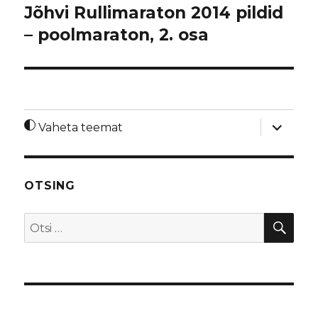
Jõhvi Rullimaraton 2014 pildid
– poolmaraton, 2. osa
laienda
Vaheta teemat
alamme
OTSING
OTS
Otsi: