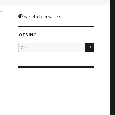
Vaheta teemat
OTSING
OTSI
Otsi: