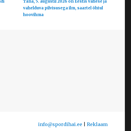
udi
Täna, 5. augustil 2026 on Eestis vähese ja
vahelduva pilvisusega ilm, saartel õhtul
hoovihma
info@spordihai.ee
|
Reklaam