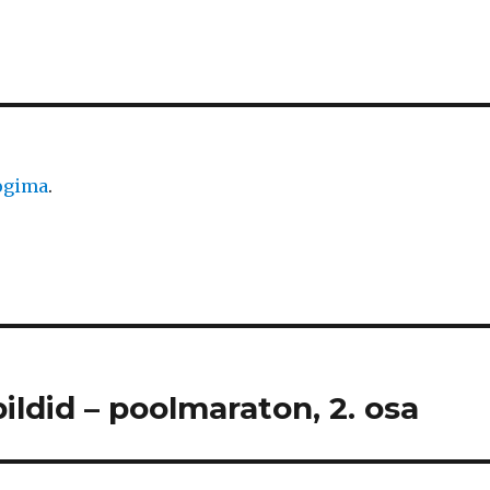
logima
.
ildid – poolmaraton, 2. osa