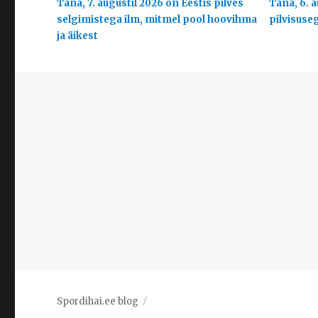
Täna, 7. augustil 2026 on Eestis pilves
Täna, 6. a
selgimistega ilm, mitmel pool hoovihma
pilvisuse
ja äikest
Spordihai.ee blog