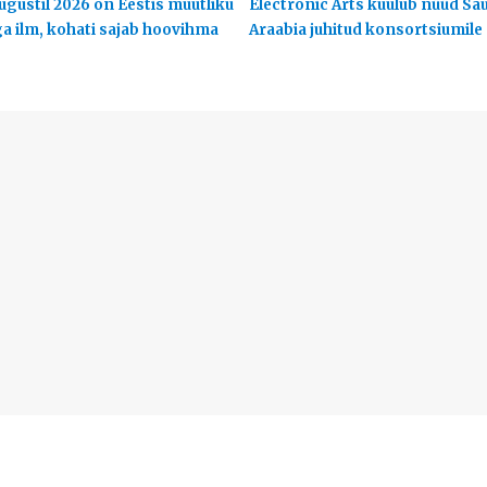
ugustil 2026 on Eestis muutliku
Electronic Arts kuulub nüüd Sa
ga ilm, kohati sajab hoovihma
Araabia juhitud konsortsiumile