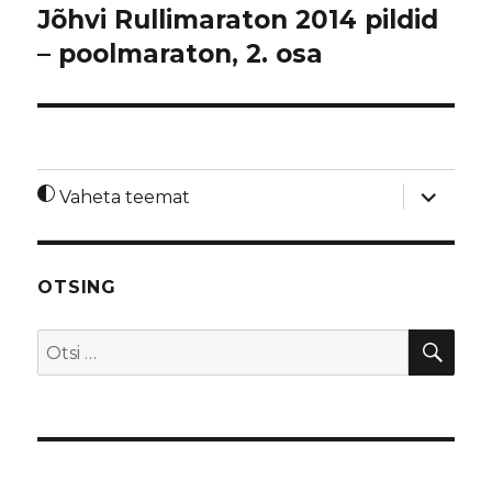
Jõhvi Rullimaraton 2014 pildid
– poolmaraton, 2. osa
laienda
Vaheta teemat
alamme
OTSING
OTS
Otsi: