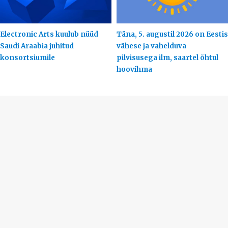
Electronic Arts kuulub nüüd
Täna, 5. augustil 2026 on Eestis
Saudi Araabia juhitud
vähese ja vahelduva
konsortsiumile
pilvisusega ilm, saartel õhtul
hoovihma