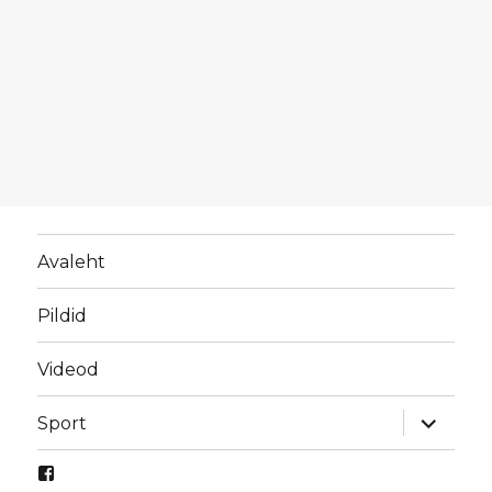
Avaleht
Pildid
Videod
laienda
Sport
alamme