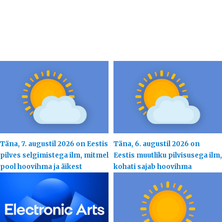
Täna, 7. augustil 2026 on Eestis
Täna, 6. augustil 2026 on
pilves selgimistega ilm, mitmel
Eestis muutliku pilvisusega ilm,
pool hoovihma ja äikest
kohati sajab hoovihma