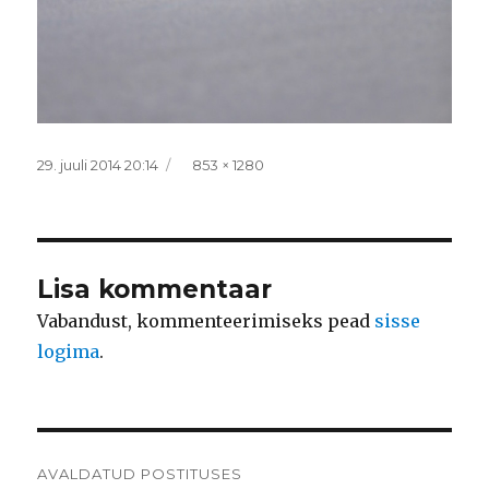
Postitatud
Täissuurus
29. juuli 2014 20:14
853 × 1280
Lisa kommentaar
Vabandust, kommenteerimiseks pead
sisse
logima
.
Navigeerimine
AVALDATUD POSTITUSES