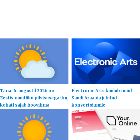
Täna, 6. augustil 2026 on
Electronic Arts kuulub nüüd
Eestis muutliku pilvisusega ilm,
Saudi Araabia juhitud
kohati sajab hoovihma
konsortsiumile