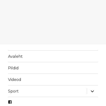
Avaleht
Pildid
Videod
laienda
Sport
alamme