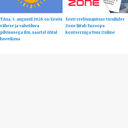
Täna, 5. augustil 2026 on Eestis
Eesti veebimajutuse turuliider
vähese ja vahelduva
Zone liitub Euroopa
pilvisusega ilm, saartel õhtul
kontserniga Your.Online
hoovihma