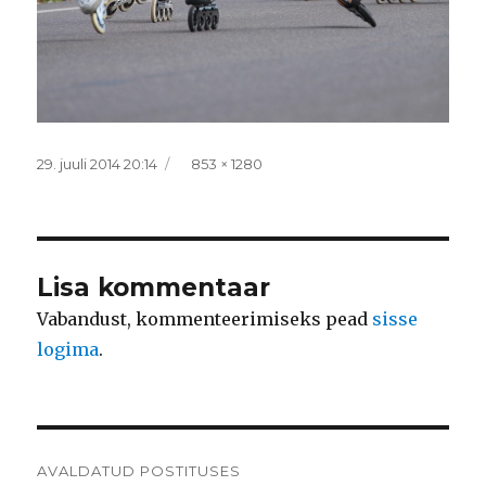
Postitatud
Täissuurus
29. juuli 2014 20:14
853 × 1280
Lisa kommentaar
Vabandust, kommenteerimiseks pead
sisse
logima
.
Navigeerimine
AVALDATUD POSTITUSES