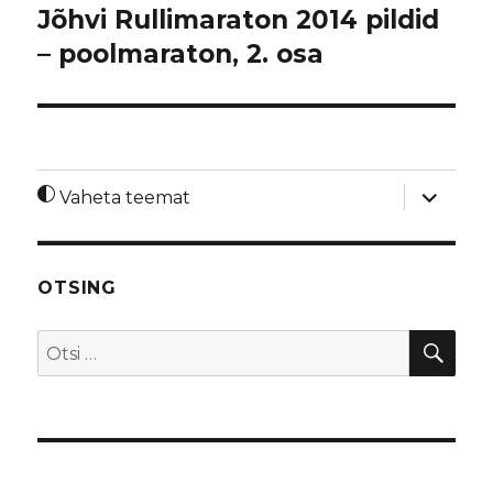
Jõhvi Rullimaraton 2014 pildid
– poolmaraton, 2. osa
laienda
Vaheta teemat
alamme
OTSING
OTS
Otsi: