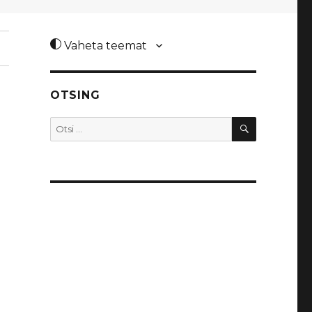
Vaheta teemat
OTSING
OTSI
Otsi: