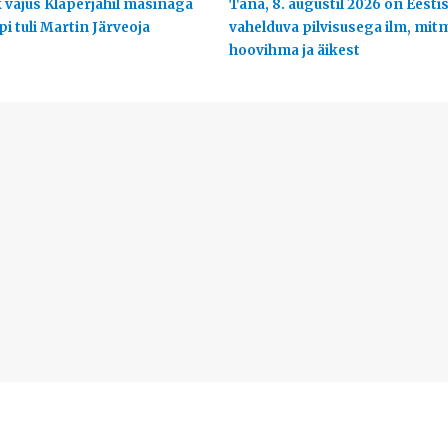
 vajus Klaperjahil masinaga
Täna, 8. augustil 2026 on Eesti
ppi tuli Martin Järveoja
vahelduva pilvisusega ilm, mit
hoovihma ja äikest