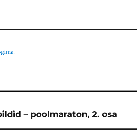
logima
.
ildid – poolmaraton, 2. osa