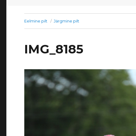
Eelmine pilt
Järgmine pilt
IMG_8185