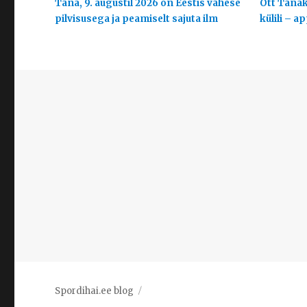
Täna, 9. augustil 2026 on Eestis vähese
Ott Tänak
pilvisusega ja peamiselt sajuta ilm
külili – a
Spordihai.ee blog