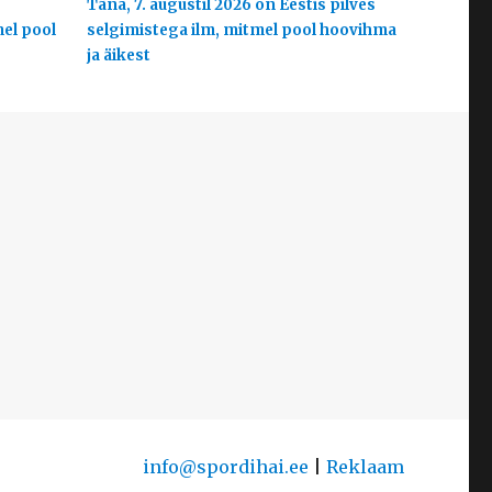
s
Täna, 7. augustil 2026 on Eestis pilves
mel pool
selgimistega ilm, mitmel pool hoovihma
ja äikest
info@spordihai.ee
|
Reklaam