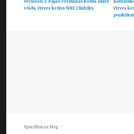
Versioon 2: Pajari vormistas kodus suure
Kohtunike
võidu, Virves kerkis WRC2 liidriks
Virves ke
punktikats
Spordihai.ee blog