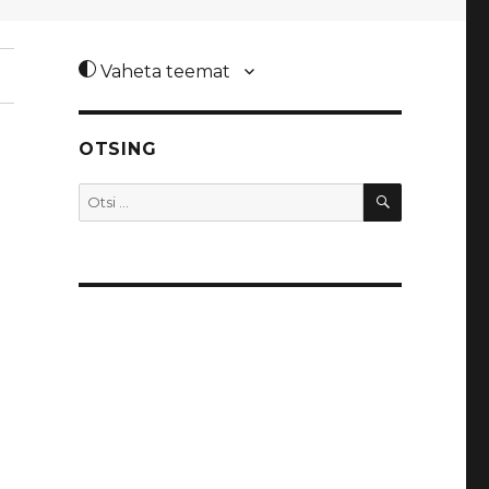
Vaheta teemat
OTSING
OTSI
Otsi: