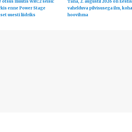
 otsus muutis WRC2 seisu:
Täna, 2. augustil 2026 on Eestis
rkis enne Power Stage
vahelduva pilvisusega ilm, koha
et uuesti liidriks
hoovihma