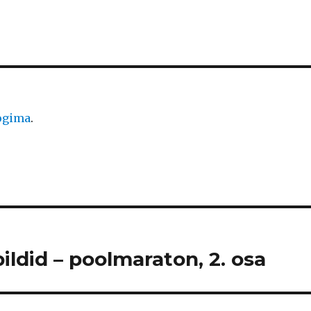
logima
.
ildid – poolmaraton, 2. osa