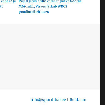
 vähese ja
Pajari juhib enne viimast päeva Soome
ti
MM-rallit, Virves jätkab WRC2
poodiumiheitluses
info@spordihai.ee
|
Reklaam