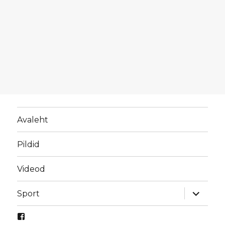
Avaleht
Pildid
Videod
laienda
Sport
alamme