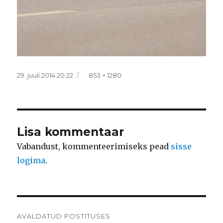
Postitatud
Täissuurus
29. juuli 2014 20:22
853 × 1280
Lisa kommentaar
Vabandust, kommenteerimiseks pead
sisse
logima
.
Navigeerimine
AVALDATUD POSTITUSES