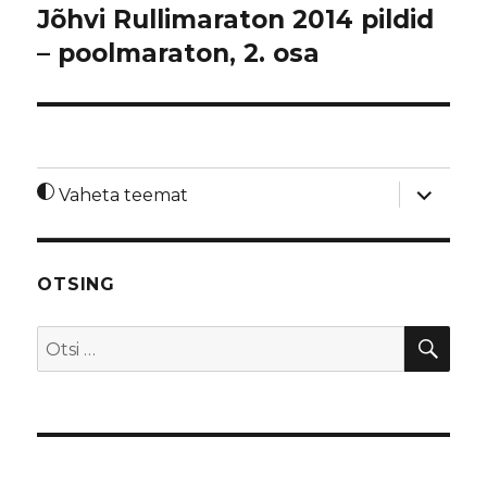
Jõhvi Rullimaraton 2014 pildid
– poolmaraton, 2. osa
laienda
Vaheta teemat
alamme
OTSING
OTS
Otsi: