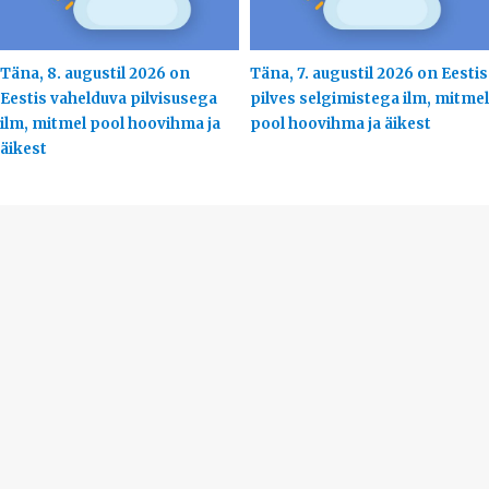
Täna, 8. augustil 2026 on
Täna, 7. augustil 2026 on Eestis
Eestis vahelduva pilvisusega
pilves selgimistega ilm, mitmel
ilm, mitmel pool hoovihma ja
pool hoovihma ja äikest
äikest