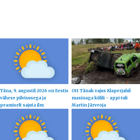
Täna, 9. augustil 2026 on Eestis
Ott Tänak vajus Klaperjahil
vähese pilvisusega ja
masinaga külili – appi tuli
peamiselt sajuta ilm
Martin Järveoja