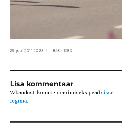
Postitatud
Täissuurus
29. juuli 2014 20:23
853 × 1280
Lisa kommentaar
Vabandust, kommenteerimiseks pead
sisse
logima
.
Navigeerimine