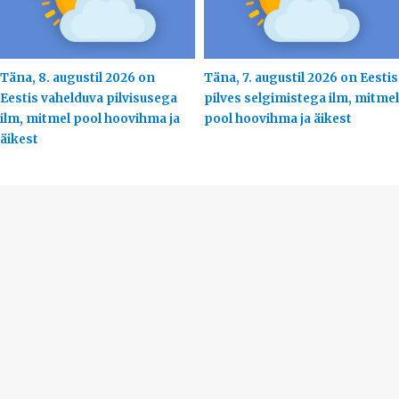
Täna, 8. augustil 2026 on
Täna, 7. augustil 2026 on Eestis
Eestis vahelduva pilvisusega
pilves selgimistega ilm, mitmel
ilm, mitmel pool hoovihma ja
pool hoovihma ja äikest
äikest