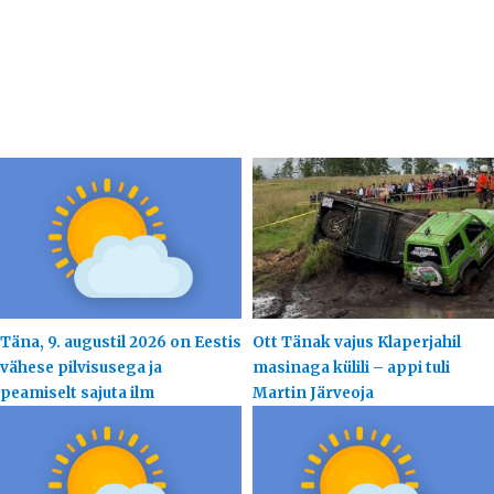
Täna, 9. augustil 2026 on Eestis
Ott Tänak vajus Klaperjahil
vähese pilvisusega ja
masinaga külili – appi tuli
peamiselt sajuta ilm
Martin Järveoja