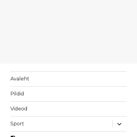
Avaleht
Pildid
Videod
laienda
Sport
alamme