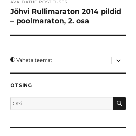
AVALDATUD POSTITUSES
Jõhvi Rullimaraton 2014 pildid
– poolmaraton, 2. osa
laienda
Vaheta teemat
alamme
OTSING
OTS
Otsi: