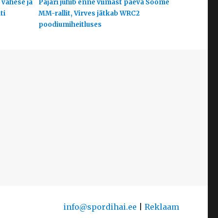
 vähese ja
Pajari juhib enne viimast päeva Soome
ti
MM-rallit, Virves jätkab WRC2
poodiumiheitluses
info@spordihai.ee
|
Reklaam