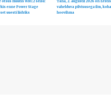
 otsus muutis WRC2 seisu:
Täna, 2. augustil 2026 on Eestis
rkis enne Power Stage
vahelduva pilvisusega ilm, koha
et uuesti liidriks
hoovihma