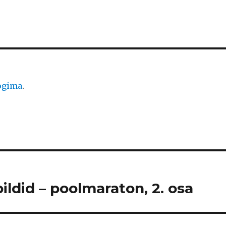
logima
.
ildid – poolmaraton, 2. osa