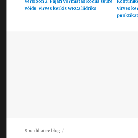
Versioon 2: Pajari vormistas kodus suure
Kohtunike
võidu, Virves kerkis WRC2 liidriks
Virves ke
punktikats
Spordihai.ee blog