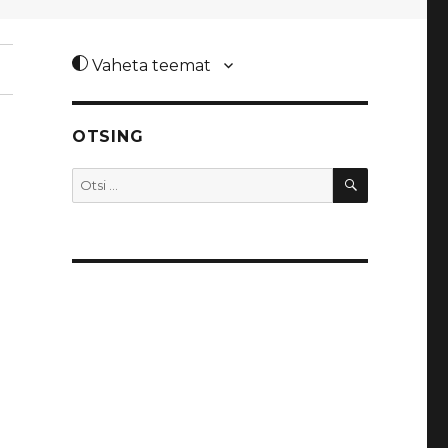
Vaheta teemat
OTSING
OTSI
Otsi: