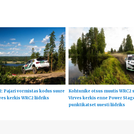
2: Pajari vormistas kodus suure
Kohtunike otsus muutis WRC2 s
ves kerkis WRC2 liidriks
Virves kerkis enne Power Stag
punktikatset uuesti liidriks