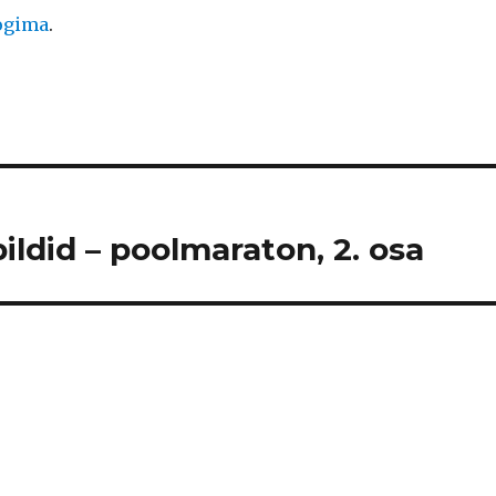
logima
.
ildid – poolmaraton, 2. osa