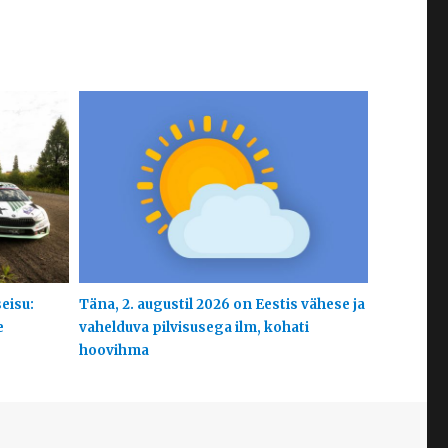
eisu:
Täna, 2. augustil 2026 on Eestis vähese ja
e
vahelduva pilvisusega ilm, kohati
hoovihma