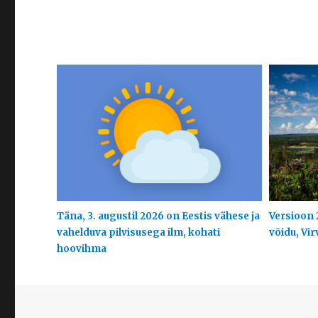
Täna, 3. augustil 2026 on Eestis vähese ja
Versioon 
vahelduva pilvisusega ilm, kohati
võidu, Vir
hoovihma