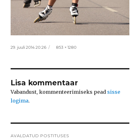
Postitatud
Täissuurus
29. juuli 2014 20:26
853 × 1280
Lisa kommentaar
Vabandust, kommenteerimiseks pead
sisse
logima
.
Navigeerimine
AVALDATUD POSTITUSES