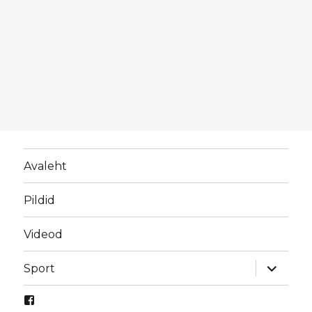
Avaleht
Pildid
Videod
laienda
Sport
alamme