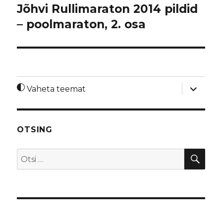
Jõhvi Rullimaraton 2014 pildid
– poolmaraton, 2. osa
laienda
Vaheta teemat
alamme
OTSING
OTS
Otsi: