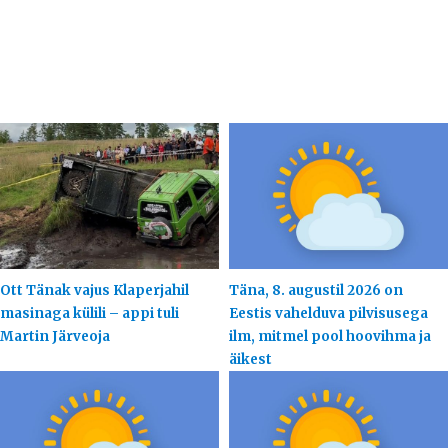
Ott Tänak vajus Klaperjahil
Täna, 8. augustil 2026 on
masinaga külili – appi tuli
Eestis vahelduva pilvisusega
Martin Järveoja
ilm, mitmel pool hoovihma ja
äikest