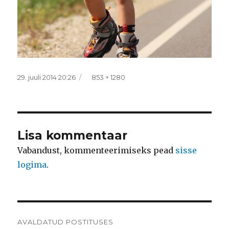
Postitatud
Täissuurus
29. juuli 2014 20:26
853 × 1280
Lisa kommentaar
Vabandust, kommenteerimiseks pead
sisse
logima
.
Navigeerimine
AVALDATUD POSTITUSES