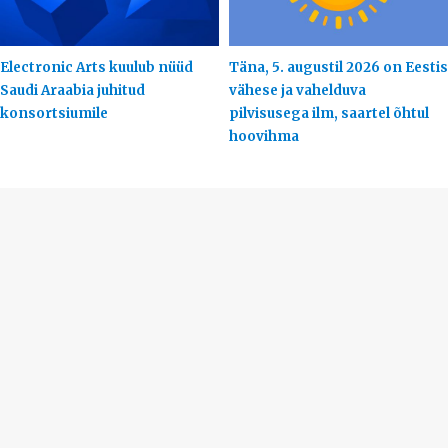
Electronic Arts kuulub nüüd
Täna, 5. augustil 2026 on Eestis
Saudi Araabia juhitud
vähese ja vahelduva
konsortsiumile
pilvisusega ilm, saartel õhtul
hoovihma