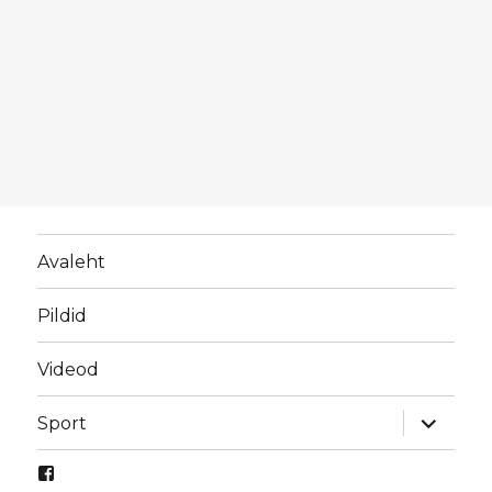
Avaleht
Pildid
Videod
laienda
Sport
alamme