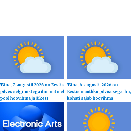
Täna, 7. augustil 2026 on Eestis
Täna, 6. augustil 2026 on
pilves selgimistega ilm, mitmel
Eestis muutliku pilvisusega ilm,
pool hoovihma ja äikest
kohati sajab hoovihma