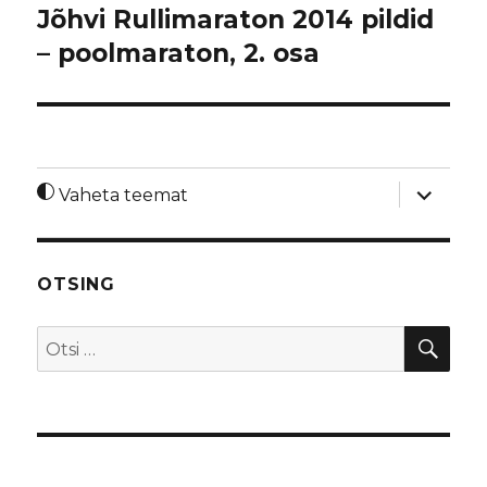
Jõhvi Rullimaraton 2014 pildid
– poolmaraton, 2. osa
laienda
Vaheta teemat
alamme
OTSING
OTS
Otsi: