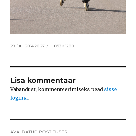
Postitatud
Täissuurus
29. juuli 2014 20:27
853 × 1280
Lisa kommentaar
Vabandust, kommenteerimiseks pead
sisse
logima
.
Navigeerimine
AVALDATUD POSTITUSES