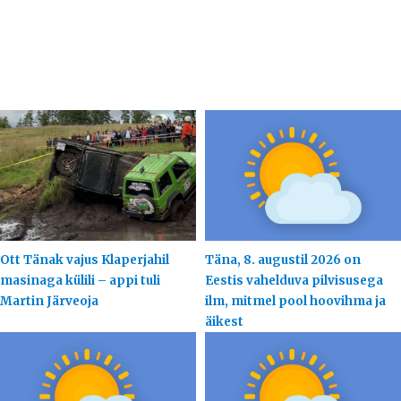
Ott Tänak vajus Klaperjahil
Täna, 8. augustil 2026 on
masinaga külili – appi tuli
Eestis vahelduva pilvisusega
Martin Järveoja
ilm, mitmel pool hoovihma ja
äikest