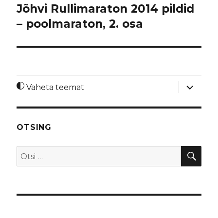
Jõhvi Rullimaraton 2014 pildid
– poolmaraton, 2. osa
laienda
Vaheta teemat
alamme
OTSING
OTS
Otsi: