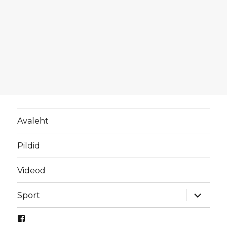
Avaleht
Pildid
Videod
laienda
Sport
alamme