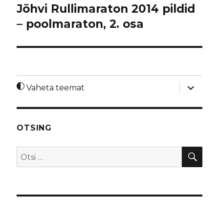
Jõhvi Rullimaraton 2014 pildid
– poolmaraton, 2. osa
laienda
Vaheta teemat
alamme
OTSING
OTS
Otsi: