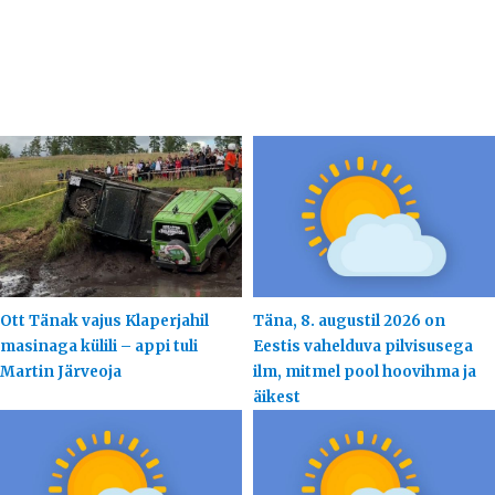
Ott Tänak vajus Klaperjahil
Täna, 8. augustil 2026 on
masinaga külili – appi tuli
Eestis vahelduva pilvisusega
Martin Järveoja
ilm, mitmel pool hoovihma ja
äikest