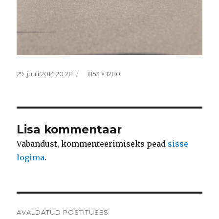
Postitatud
Täissuurus
29. juuli 2014 20:28
853 × 1280
Lisa kommentaar
Vabandust, kommenteerimiseks pead
sisse
logima
.
Navigeerimine
AVALDATUD POSTITUSES