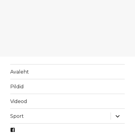
Avaleht
Pildid
Videod
laienda
Sport
alamme