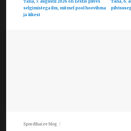
Täna, 7. augustil 2026 on Eestis pilves
Täna, 6. a
selgimistega ilm, mitmel pool hoovihma
pilvisuse
ja äikest
Spordihai.ee blog