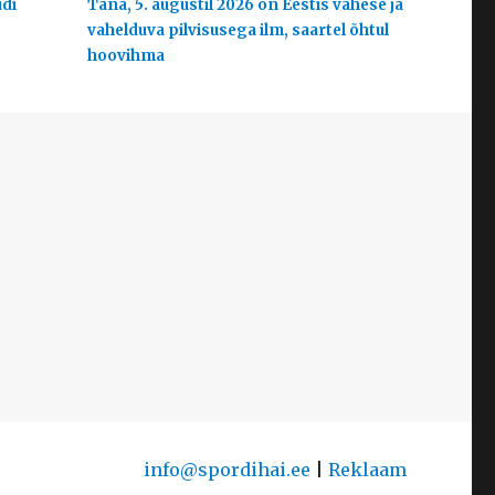
udi
Täna, 5. augustil 2026 on Eestis vähese ja
vahelduva pilvisusega ilm, saartel õhtul
hoovihma
info@spordihai.ee
|
Reklaam