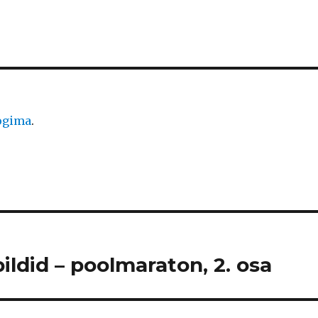
logima
.
ildid – poolmaraton, 2. osa