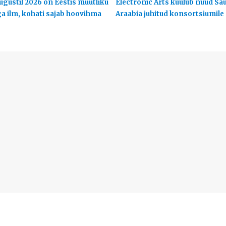
ugustil 2026 on Eestis muutliku
Electronic Arts kuulub nüüd Sa
ga ilm, kohati sajab hoovihma
Araabia juhitud konsortsiumile