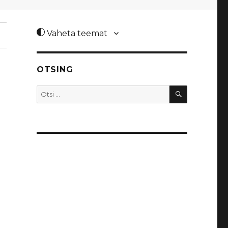
Vaheta teemat
OTSING
OTSI
Otsi: