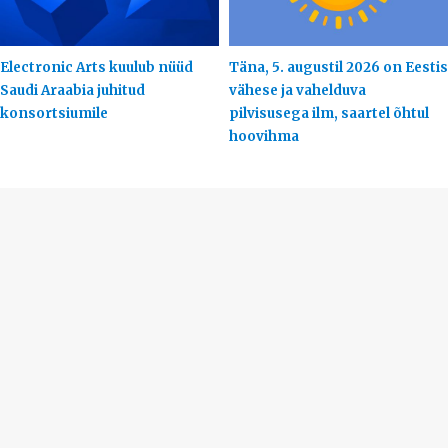
Electronic Arts kuulub nüüd
Täna, 5. augustil 2026 on Eestis
Saudi Araabia juhitud
vähese ja vahelduva
konsortsiumile
pilvisusega ilm, saartel õhtul
hoovihma