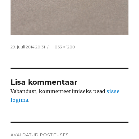
Postitatud
Täissuurus
29. juuli 2014 20:31
853 × 1280
Lisa kommentaar
Vabandust, kommenteerimiseks pead
sisse
logima
.
Navigeerimine
AVALDATUD POSTITUSES