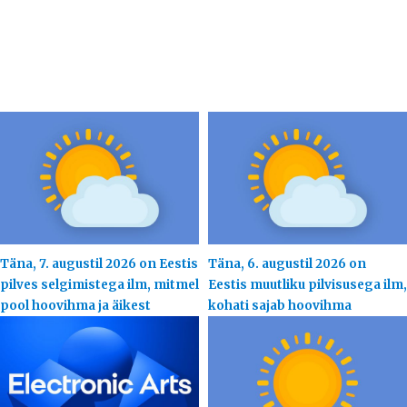
Täna, 7. augustil 2026 on Eestis
Täna, 6. augustil 2026 on
pilves selgimistega ilm, mitmel
Eestis muutliku pilvisusega ilm,
pool hoovihma ja äikest
kohati sajab hoovihma