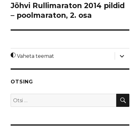
Jõhvi Rullimaraton 2014 pildid
– poolmaraton, 2. osa
laienda
Vaheta teemat
alamme
OTSING
OTS
Otsi: