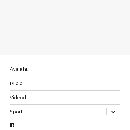
Avaleht
Pildid
Videod
laienda
Sport
alamme