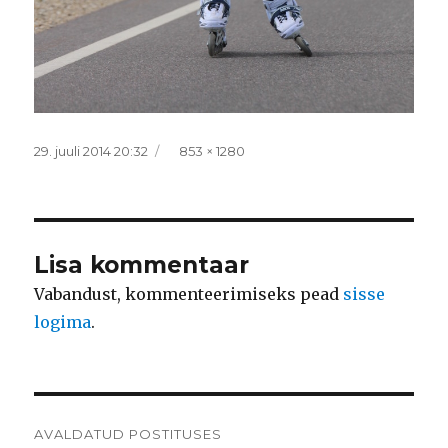
Postitatud
Täissuurus
29. juuli 2014 20:32
853 × 1280
Lisa kommentaar
Vabandust, kommenteerimiseks pead
sisse
logima
.
Navigeerimine
AVALDATUD POSTITUSES