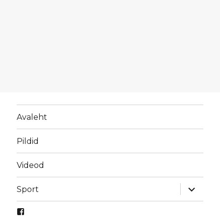
Avaleht
Pildid
Videod
laienda
Sport
alamme