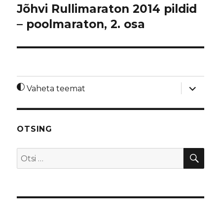
Jõhvi Rullimaraton 2014 pildid
– poolmaraton, 2. osa
laienda
Vaheta teemat
alamme
OTSING
OTS
Otsi: