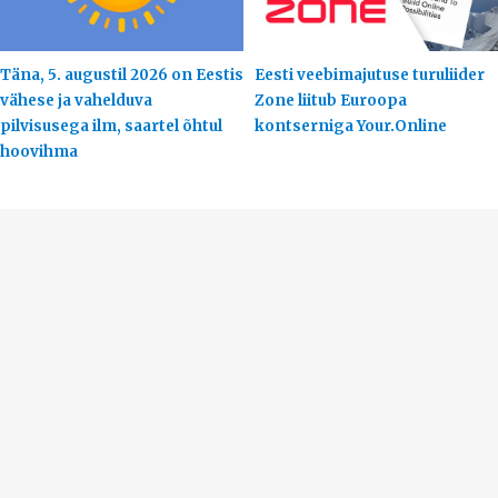
Täna, 5. augustil 2026 on Eestis
Eesti veebimajutuse turuliider
vähese ja vahelduva
Zone liitub Euroopa
pilvisusega ilm, saartel õhtul
kontserniga Your.Online
hoovihma