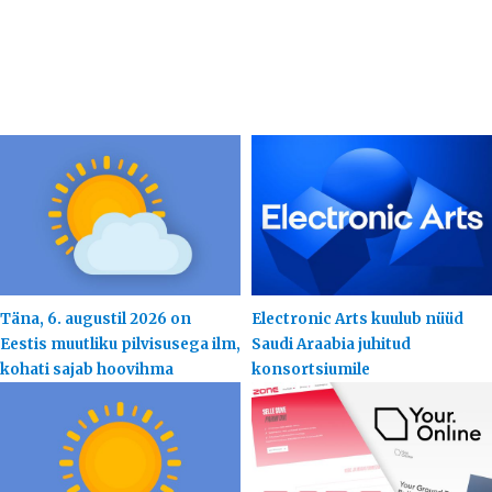
Täna, 6. augustil 2026 on
Electronic Arts kuulub nüüd
Eestis muutliku pilvisusega ilm,
Saudi Araabia juhitud
kohati sajab hoovihma
konsortsiumile