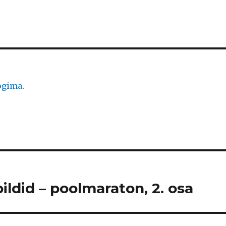
logima
.
ildid – poolmaraton, 2. osa