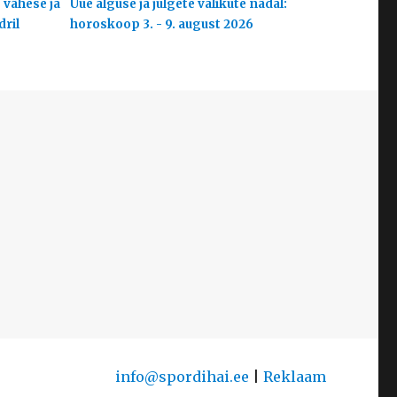
 vähese ja
Uue alguse ja julgete valikute nädal:
dril
horoskoop 3. - 9. august 2026
info@spordihai.ee
|
Reklaam