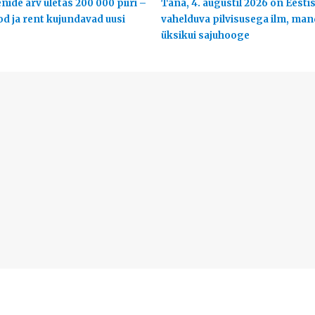
ide arv ületas 200 000 piiri –
Täna, 4. augustil 2026 on Eestis
od ja rent kujundavad uusi
vahelduva pilvisusega ilm, man
üksikui sajuhooge