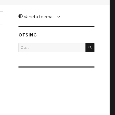
Vaheta teemat
OTSING
OTSI
Otsi: