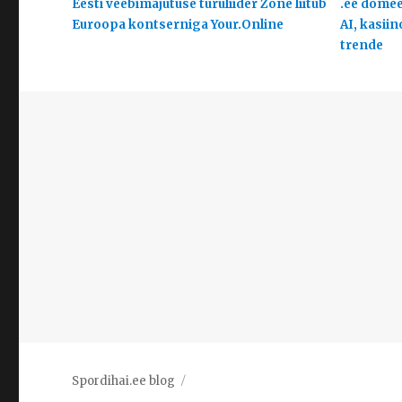
Eesti veebimajutuse turuliider Zone liitub
.ee domeen
Euroopa kontserniga Your.Online
AI, kasiin
trende
Spordihai.ee blog